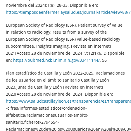
noviembre del 2024];1(8): 28-33. Disponible en:
https://tiemposdeenfermeriaysalud.es/journal/article/view/88/
European Society of Radiology (ESR). Patient survey of value
in relation to radiology: results from a survey of the
European Society of Radiology (ESR) value-based radiology
subcommittee. Insights Imaging. [Revista en internet]
2021[Acceso 28 de noviembre del 2024];7;12(1):6. Disponible
en:
https://pubmed.ncbi.nlm.nih.gov/33411144/
. 56
Plan estadístico de Castilla y León 2022-2025. Reclamaciones
de los usuarios en el ámbito sanitario Castilla y León
2023.Junta de Castilla y León [Revista en internet]
2023[Acceso 28 de noviembre del 2024] Disponible en:
https://www.saludcastillayleon.es/transparencia/es/transparen
-cifras/informes-estadisticos/ordenacion-
alfabetica/reclamacionesusuarios-ambito-
sanitario.ficheros/2794554-
Reclamaciones%20de%20los%20Usuarios%20en%20el%20%C