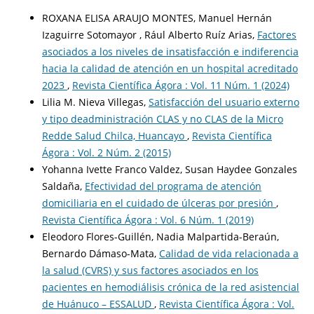
ROXANA ELISA ARAUJO MONTES, Manuel Hernán
Izaguirre Sotomayor , Rául Alberto Ruíz Arias,
Factores
asociados a los niveles de insatisfacción e indiferencia
hacia la calidad de atención en un hospital acreditado
2023
,
Revista Científica Ágora : Vol. 11 Núm. 1 (2024)
Lilia M. Nieva Villegas,
Satisfacción del usuario externo
y tipo deadministración CLAS y no CLAS de la Micro
Redde Salud Chilca, Huancayo
,
Revista Científica
Ágora : Vol. 2 Núm. 2 (2015)
Yohanna Ivette Franco Valdez, Susan Haydee Gonzales
Saldaña,
Efectividad del programa de atención
domiciliaria en el cuidado de úlceras por presión
,
Revista Científica Ágora : Vol. 6 Núm. 1 (2019)
Eleodoro Flores-Guillén, Nadia Malpartida-Beraún,
Bernardo Dámaso-Mata,
Calidad de vida relacionada a
la salud (CVRS) y sus factores asociados en los
pacientes en hemodiálisis crónica de la red asistencial
de Huánuco – ESSALUD
,
Revista Científica Ágora : Vol.