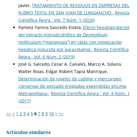
Javier,
TRATAMIENTO DE RESIDUOS EN EMPRESAS DEL
RUBRO TEXTIL EN SAN JUAN DE LURIGANCHO
,
Revista
Científica Ágora : Vol. 7 Núm. 1 (2020)
Pamela Yanina Saucedo Estela,
Efecto hepatoprotector
del extracto hidroalcohólico de Desmodium
molliculum (“manayupa”) en ratas con intoxicación
hepática inducida por paracetamol
,
Revista Científica
Ágora : Vol. 6 Núm. 2 (2019)
José G. Salcedo, Cesar A. Canales, Marco A. Solano,
Walter Rivas, Edgar Robert Tapia Manrique,
Determinación de niveles de cadmio y mercurioen
conservas de pescado enlatadas expendidas enLima
Metropolitana
,
Revista Científica Ágora : Vol. 4 Núm. 1
(2017)
<<
<
1
2
3
4
5
6
7
8
9
10
>
>>
Artículos similares