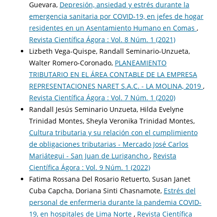
Guevara,
Depresión, ansiedad y estrés durante la
emergencia sanitaria por COVID-19, en jefes de hogar
residentes en un Asentamiento Humano en Comas
,
Revista Científica Ágora : Vol. 8 Núm. 1 (2021)
Lizbeth Vega-Quispe, Randall Seminario-Unzueta,
Walter Romero-Coronado,
PLANEAMIENTO
TRIBUTARIO EN EL ÁREA CONTABLE DE LA EMPRESA
REPRESENTACIONES NARET S.A.C. - LA MOLINA, 2019
,
Revista Científica Ágora : Vol. 7 Núm. 1 (2020)
Randall Jesús Seminario Unzueta, Hilda Evelyne
Trinidad Montes, Sheyla Veronika Trinidad Montes,
Cultura tributaria y su relación con el cumplimiento
de obligaciones tributarias - Mercado José Carlos
Mariátegui - San Juan de Lurigancho
,
Revista
Científica Ágora : Vol. 9 Núm. 1 (2022)
Fatima Rossana Del Rosario Retuerto, Susan Janet
Cuba Capcha, Doriana Sinti Chasnamote,
Estrés del
personal de enfermeria durante la pandemia COVID-
19, en hospitales de Lima Norte
,
Revista Científica