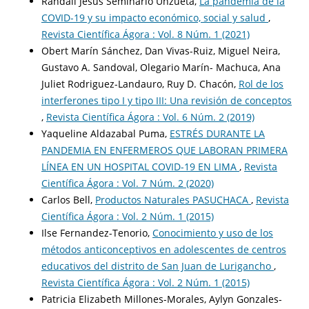
Randall Jesús Seminario Unzueta,
La pandemia de la
COVID-19 y su impacto económico, social y salud
,
Revista Científica Ágora : Vol. 8 Núm. 1 (2021)
Obert Marín Sánchez, Dan Vivas-Ruiz, Miguel Neira,
Gustavo A. Sandoval, Olegario Marín- Machuca, Ana
Juliet Rodriguez-Landauro, Ruy D. Chacón,
Rol de los
interferones tipo I y tipo III: Una revisión de conceptos
,
Revista Científica Ágora : Vol. 6 Núm. 2 (2019)
Yaqueline Aldazabal Puma,
ESTRÉS DURANTE LA
PANDEMIA EN ENFERMEROS QUE LABORAN PRIMERA
LÍNEA EN UN HOSPITAL COVID-19 EN LIMA
,
Revista
Científica Ágora : Vol. 7 Núm. 2 (2020)
Carlos Bell,
Productos Naturales PASUCHACA
,
Revista
Científica Ágora : Vol. 2 Núm. 1 (2015)
Ilse Fernandez-Tenorio,
Conocimiento y uso de los
métodos anticonceptivos en adolescentes de centros
educativos del distrito de San Juan de Lurigancho
,
Revista Científica Ágora : Vol. 2 Núm. 1 (2015)
Patricia Elizabeth Millones-Morales, Aylyn Gonzales-