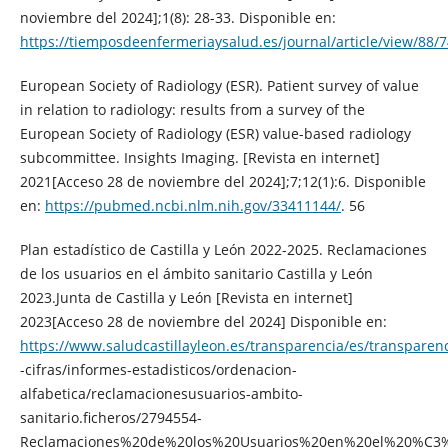
noviembre del 2024];1(8): 28-33. Disponible en:
https://tiemposdeenfermeriaysalud.es/journal/article/view/88/
European Society of Radiology (ESR). Patient survey of value
in relation to radiology: results from a survey of the
European Society of Radiology (ESR) value-based radiology
subcommittee. Insights Imaging. [Revista en internet]
2021[Acceso 28 de noviembre del 2024];7;12(1):6. Disponible
en:
https://pubmed.ncbi.nlm.nih.gov/33411144/
. 56
Plan estadístico de Castilla y León 2022-2025. Reclamaciones
de los usuarios en el ámbito sanitario Castilla y León
2023.Junta de Castilla y León [Revista en internet]
2023[Acceso 28 de noviembre del 2024] Disponible en:
https://www.saludcastillayleon.es/transparencia/es/transparen
-cifras/informes-estadisticos/ordenacion-
alfabetica/reclamacionesusuarios-ambito-
sanitario.ficheros/2794554-
Reclamaciones%20de%20los%20Usuarios%20en%20el%20%C