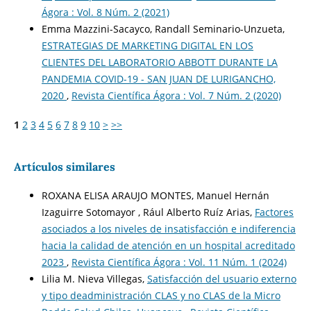
Ágora : Vol. 8 Núm. 2 (2021)
Emma Mazzini-Sacayco, Randall Seminario-Unzueta,
ESTRATEGIAS DE MARKETING DIGITAL EN LOS
CLIENTES DEL LABORATORIO ABBOTT DURANTE LA
PANDEMIA COVID-19 - SAN JUAN DE LURIGANCHO,
2020
,
Revista Científica Ágora : Vol. 7 Núm. 2 (2020)
1
2
3
4
5
6
7
8
9
10
>
>>
Artículos similares
ROXANA ELISA ARAUJO MONTES, Manuel Hernán
Izaguirre Sotomayor , Rául Alberto Ruíz Arias,
Factores
asociados a los niveles de insatisfacción e indiferencia
hacia la calidad de atención en un hospital acreditado
2023
,
Revista Científica Ágora : Vol. 11 Núm. 1 (2024)
Lilia M. Nieva Villegas,
Satisfacción del usuario externo
y tipo deadministración CLAS y no CLAS de la Micro