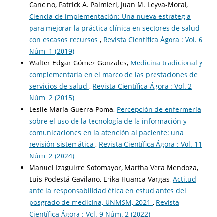
Cancino, Patrick A. Palmieri, Juan M. Leyva-Moral,
Ciencia de implementación: Una nueva estrategia
para mejorar la práctica clínica en sectores de salud
con escasos recursos
,
Revista Científica Ágora : Vol. 6
Núm. 1 (2019)
Walter Edgar Gómez Gonzales,
Medicina tradicional y
complementaria en el marco de las prestaciones de
servicios de salud
,
Revista Científica Ágora : Vol. 2
Núm. 2 (2015)
Leslie María Guerra-Poma,
Percepción de enfermería
sobre el uso de la tecnología de la información y
comunicaciones en la atención al paciente: una
revisión sistemática
,
Revista Científica Ágora : Vol. 11
Núm. 2 (2024)
Manuel Izaguirre Sotomayor, Martha Vera Mendoza,
Luis Podestá Gavilano, Erika Huanca Vargas,
Actitud
ante la responsabilidad ética en estudiantes del
posgrado de medicina, UNMSM, 2021
,
Revista
Científica Ágora : Vol. 9 Núm. 2 (2022)