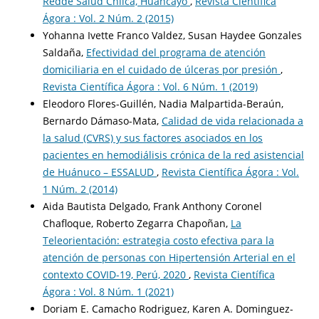
Redde Salud Chilca, Huancayo
,
Revista Científica
Ágora : Vol. 2 Núm. 2 (2015)
Yohanna Ivette Franco Valdez, Susan Haydee Gonzales
Saldaña,
Efectividad del programa de atención
domiciliaria en el cuidado de úlceras por presión
,
Revista Científica Ágora : Vol. 6 Núm. 1 (2019)
Eleodoro Flores-Guillén, Nadia Malpartida-Beraún,
Bernardo Dámaso-Mata,
Calidad de vida relacionada a
la salud (CVRS) y sus factores asociados en los
pacientes en hemodiálisis crónica de la red asistencial
de Huánuco – ESSALUD
,
Revista Científica Ágora : Vol.
1 Núm. 2 (2014)
Aida Bautista Delgado, Frank Anthony Coronel
Chafloque, Roberto Zegarra Chapoñan,
La
Teleorientación: estrategia costo efectiva para la
atención de personas con Hipertensión Arterial en el
contexto COVID-19, Perú, 2020
,
Revista Científica
Ágora : Vol. 8 Núm. 1 (2021)
Doriam E. Camacho Rodriguez, Karen A. Dominguez-