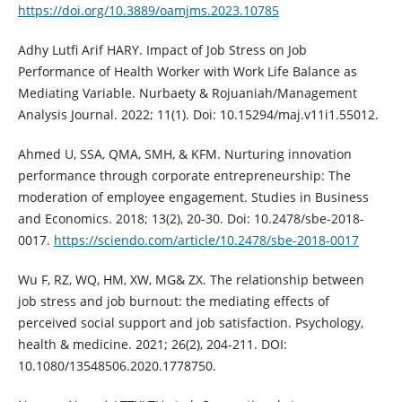
https://doi.org/10.3889/oamjms.2023.10785
Adhy Lutfi Arif HARY. Impact of Job Stress on Job
Performance of Health Worker with Work Life Balance as
Mediating Variable. Nurbaety & Rojuaniah/Management
Analysis Journal. 2022; 11(1). Doi: 10.15294/maj.v11i1.55012.
Ahmed U, SSA, QMA, SMH, & KFM. Nurturing innovation
performance through corporate entrepreneurship: The
moderation of employee engagement. Studies in Business
and Economics. 2018; 13(2), 20-30. Doi: 10.2478/sbe-2018-
0017.
https://sciendo.com/article/10.2478/sbe-2018-0017
Wu F, RZ, WQ, HM, XW, MG& ZX. The relationship between
job stress and job burnout: the mediating effects of
perceived social support and job satisfaction. Psychology,
health & medicine. 2021; 26(2), 204-211. DOI:
10.1080/13548506.2020.1778750.