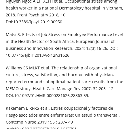
Nguyen Ngoc A LTTXLTH et al. Occupational stress among
health worker in a national Dermatology hospital in Vietnam,
2018. Front Psychiatry 2018; 10.
Doi:10.3389/fpsyt.2019.00950
Matsi S. Effects of Job Stress on Employee Performance Level
in the Health Sector of South Africa. European Journal of
Business and Innovation Research. 2024; 12(3):16-26. DOI:
10.37745/ejbir.2013/vol12n31626.
Williams ES MLKT et al. The relationship of organizational
culture, stress, satisfaction, and burnout with physician-
reported error and suboptimal patient care: results from the
MEMO study. Health Care Manage Rev 2007; 32:203– 12.
DOI:10.1097/01.HMR.0000281626.28363.59.
Kakemam E RPRS et al. Estrés ocupacional y factores de
riesgo asociados entre enfermeras: un estudio transversal.
Contemp Nurse 2019 ; 55 : 237– 49
.doi:10.1080/10376178.2019.1647791.