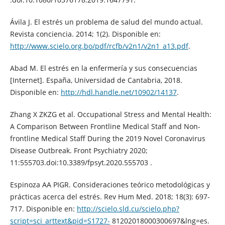
Ávila J. El estrés un problema de salud del mundo actual.
Revista conciencia. 2014; 1(2). Disponible en:
http://www.scielo.org.bo/pdf/rcfb/v2n1/v2n1_a13.pdf
.
Abad M. El estrés en la enfermería y sus consecuencias
[Internet]. España, Universidad de Cantabria, 2018.
Disponible en:
http://hdl.handle.net/10902/14137
.
Zhang X ZKZG et al. Occupational Stress and Mental Health:
A Comparison Between Frontline Medical Staff and Non-
frontline Medical Staff During the 2019 Novel Coronavirus
Disease Outbreak. Front Psychiatry 2020;
11:555703.doi:10.3389/fpsyt.2020.555703 .
Espinoza AA PIGR. Consideraciones teórico metodológicas y
prácticas acerca del estrés. Rev Hum Med. 2018; 18(3): 697-
717. Disponible en:
http://scielo.sld.cu/scielo.php?
script=sci_arttext&pid=S1727-
81202018000300697&lng=es.