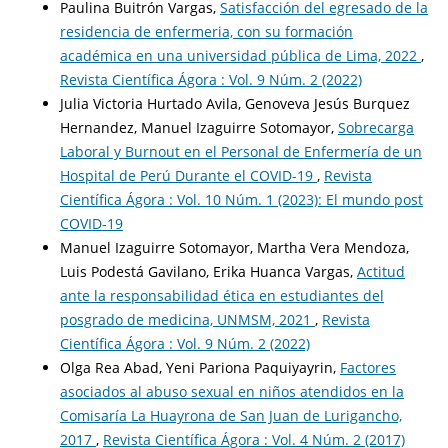
Paulina Buitrón Vargas,
Satisfacción del egresado de la
residencia de enfermeria, con su formación
académica en una universidad pública de Lima, 2022
,
Revista Científica Ágora : Vol. 9 Núm. 2 (2022)
Julia Victoria Hurtado Avila, Genoveva Jesús Burquez
Hernandez, Manuel Izaguirre Sotomayor,
Sobrecarga
Laboral y Burnout en el Personal de Enfermería de un
Hospital de Perú Durante el COVID-19
,
Revista
Científica Ágora : Vol. 10 Núm. 1 (2023): El mundo post
COVID-19
Manuel Izaguirre Sotomayor, Martha Vera Mendoza,
Luis Podestá Gavilano, Erika Huanca Vargas,
Actitud
ante la responsabilidad ética en estudiantes del
posgrado de medicina, UNMSM, 2021
,
Revista
Científica Ágora : Vol. 9 Núm. 2 (2022)
Olga Rea Abad, Yeni Pariona Paquiyayrin,
Factores
asociados al abuso sexual en niños atendidos en la
Comisaría La Huayrona de San Juan de Lurigancho,
2017
,
Revista Científica Ágora : Vol. 4 Núm. 2 (2017)