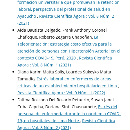
formacion universitaria que promuevan la retencion
laboral, perspectiva del profesional de salud en
Ayacucho
,
Revista Científica Ágora : Vol. 8 Núm. 2
(2021)
Aida Bautista Delgado, Frank Anthony Coronel
Chafloque, Roberto Zegarra Chapoñan,
La
Teleorientación: estrategia costo efectiva para la
atención de personas con Hipertensión Arterial en el
contexto COVID-19, Perú, 2020
,
Revista Científica
Ágora : Vol. 8 Núm. 1 (2021)
Diana Karim Matta Solis, Lourdes Sukeyko Matta
Zamudio,
Estrés laboral en enfermeros de areas
criticas de un establecimiento hospitalario en Lima
,
Revista Científica Ágora : Vol. 9 Núm. 1 (2022)
Fatima Rossana Del Rosario Retuerto, Susan Janet
Cuba Capcha, Doriana Sinti Chasnamote,
Estrés del
personal de enfermeria durante la pandemia COVID-
19, en hospitales de Lima Norte
,
Revista Científica
Ágora : Vol. 8 Núm. 2 (2021)