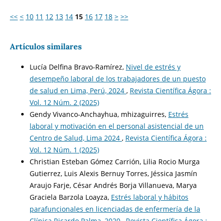
<<
<
10
11
12
13
14
15
16
17
18
>
>>
Artículos similares
Lucía Delfina Bravo-Ramírez,
Nivel de estrés y
desempeño laboral de los trabajadores de un puesto
de salud en Lima, Perú, 2024
,
Revista Científica Ágora :
Vol. 12 Núm. 2 (2025)
Gendy Vivanco-Anchayhua, mhizaguirres,
Estrés
laboral y motivación en el personal asistencial de un
Centro de Salud, Lima 2024
,
Revista Científica Ágora :
Vol. 12 Núm. 1 (2025)
Christian Esteban Gómez Carrión, Lilia Rocio Murga
Gutierrez, Luis Alexis Bernuy Torres, Jéssica Jasmín
Araujo Farje, César Andrés Borja Villanueva, Marya
Graciela Barzola Loayza,
Estrés laboral y hábitos
parafuncionales en licenciadas de enfermería de la
Clínica Ricardo Palma, 2020
,
Revista Científica Ágora :