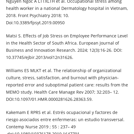
Nguyen Ngoc A LTTXLTH et al. Occupational stress among
health worker in a national Dermatology hospital in Vietnam,
2018. Front Psychiatry 2018; 10.
Doi:10.3389/fpsyt.2019.00950
Matsi S. Effects of Job Stress on Employee Performance Level
in the Health Sector of South Africa. European Journal of
Business and Innovation Research. 2024; 12(3):16-26. DOI:
10.37745/ejbir.2013/vol12n31626.
Williams ES MLKT et al. The relationship of organizational
culture, stress, satisfaction, and burnout with physician-
reported error and suboptimal patient care: results from the
MEMO study. Health Care Manage Rev 2007; 32:203– 12.
DOI:10.1097/01.HMR.0000281626.28363.59.
Kakemam E RPRS et al. Estrés ocupacional y factores de
riesgo asociados entre enfermeras: un estudio transversal.
Contemp Nurse 2019 ; 55 : 237– 49
.doi:10.1080/10376178.2019.1647791.