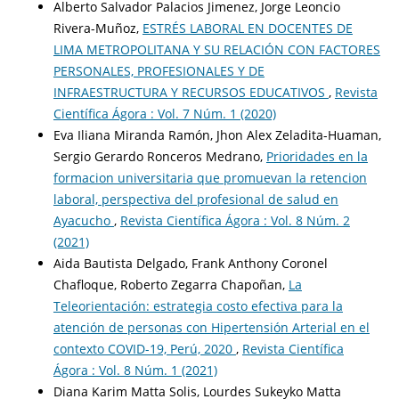
Alberto Salvador Palacios Jimenez, Jorge Leoncio
Rivera-Muñoz,
ESTRÉS LABORAL EN DOCENTES DE
LIMA METROPOLITANA Y SU RELACIÓN CON FACTORES
PERSONALES, PROFESIONALES Y DE
INFRAESTRUCTURA Y RECURSOS EDUCATIVOS
,
Revista
Científica Ágora : Vol. 7 Núm. 1 (2020)
Eva Iliana Miranda Ramón, Jhon Alex Zeladita-Huaman,
Sergio Gerardo Ronceros Medrano,
Prioridades en la
formacion universitaria que promuevan la retencion
laboral, perspectiva del profesional de salud en
Ayacucho
,
Revista Científica Ágora : Vol. 8 Núm. 2
(2021)
Aida Bautista Delgado, Frank Anthony Coronel
Chafloque, Roberto Zegarra Chapoñan,
La
Teleorientación: estrategia costo efectiva para la
atención de personas con Hipertensión Arterial en el
contexto COVID-19, Perú, 2020
,
Revista Científica
Ágora : Vol. 8 Núm. 1 (2021)
Diana Karim Matta Solis, Lourdes Sukeyko Matta