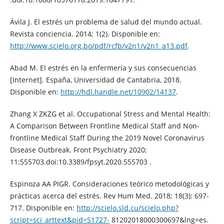
Ávila J. El estrés un problema de salud del mundo actual.
Revista conciencia. 2014; 1(2). Disponible en:
http://www.scielo.org.bo/pdf/rcfb/v2n1/v2n1_a13.pdf
.
Abad M. El estrés en la enfermería y sus consecuencias
[Internet]. España, Universidad de Cantabria, 2018.
Disponible en:
http://hdl.handle.net/10902/14137
.
Zhang X ZKZG et al. Occupational Stress and Mental Health:
A Comparison Between Frontline Medical Staff and Non-
frontline Medical Staff During the 2019 Novel Coronavirus
Disease Outbreak. Front Psychiatry 2020;
11:555703.doi:10.3389/fpsyt.2020.555703 .
Espinoza AA PIGR. Consideraciones teórico metodológicas y
prácticas acerca del estrés. Rev Hum Med. 2018; 18(3): 697-
717. Disponible en:
http://scielo.sld.cu/scielo.php?
script=sci_arttext&pid=S1727-
81202018000300697&lng=es.