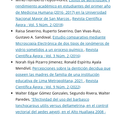
rendimiento académico en estudiantes del primer año
de Medicina Humana (2016- 2017) en la Universidad
Nacional Mayor de San Marcos
,
Revista Científica
Ágora : Vol. 5 Núm. 2 (2018)
Raisa Severino, Ruperto Severino, Dan Vivas-Ruiz,
Gustavo A. Sandoval,
Estudio comparativo mediante
Microscopía Electrónica de dos tipos de ionómeros de
vidrio sometidos a un proceso químico
,
Revista
Científica Ágora : Vol. 3 Núm. 2 (2016)
Norah Iliyá Pizarro Jimenez, Ronald Espíritu Ayala
Mendívil,
Percepciones sobre la dentición decidua que
poseen las madres de familia de una institución
educativa de Lima Metropolitana, 2021
,
Revista
Científica Ágora : Vol. 9 Núm. 2 (2022)
Walter Edgar Gómez Gonzales, Segundo Rivera, Walter
Paredes,
“Efectividad del uso del barbasco
lonchocarpus utilis versus deltametrina, en el control
vectorial del aedes agypti, en el Alto Huallaga 2008 -