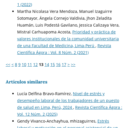
1 (2022)
Martha Nicolasa Vera Mendoza, Manuel Izaguirre
Sotomayor, Ángela Cornejo Valdivia, Jhon Zeladita
Huamán, Luis Podestá Gavilano, Jessica Calizaya Vera,
Mistral Carhuapoma Acosta,
Prioridad y práctica de
valores institucionales de la comunidad universitaria
de una Facultad de Medicina, Lima-Perú
,
Revista
Científica Ágora : Vol. 8 Núm. 2 (2021)
<<
<
8
9
10
11
12
13
14
15
16
17
>
>>
Artículos similares
Lucía Delfina Bravo-Ramírez,
Nivel de estrés y
desempeño laboral de los trabajadores de un puesto
de salud en Lima, Perú, 2024
,
Revista Científica Ágora :
Vol. 12 Núm. 2 (2025)
Gendy Vivanco-Anchayhua, mhizaguirres,
Estrés
laboral y motivación en el personal asistencial de un