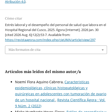
Atribución 4.0
.
Cómo citar
Estrés laboral y el desempeño del personal de salud que labora en el
Hospital Regional del Cusco, 2025. Ágora [Internet]. 2026 Jan. 30
[cited 2026 Aug. 6];12(2):53-7. Available from:
https://revistaagora.com/index.php/cieUMA/article/view/297
Más formatos de cita
Artículos más leídos del mismo autor/a
Noemí Flora Aquino Cabrera,
Caracteristicas
epidemiológicas, clínicas histopatológicas y
quirúrgicas en adolescentes con tumoración de ovario
de un hospital nacional
,
Revista Científica Ágora : Vol.
9 Núm. 2 (2022)
Mirko Humberto Hoyos-Flores,
Estilos de aprendizaje y