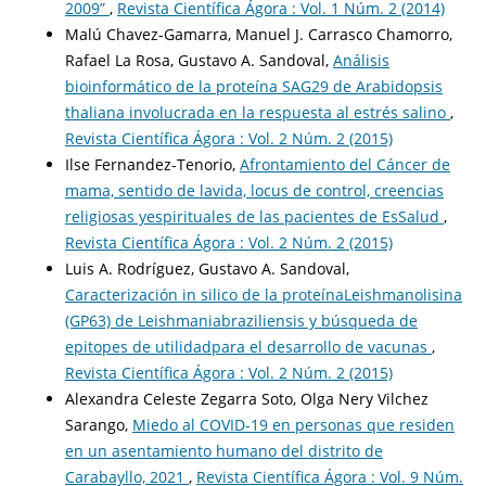
2009”
,
Revista Científica Ágora : Vol. 1 Núm. 2 (2014)
Malú Chavez-Gamarra, Manuel J. Carrasco Chamorro,
Rafael La Rosa, Gustavo A. Sandoval,
Análisis
bioinformático de la proteína SAG29 de Arabidopsis
thaliana involucrada en la respuesta al estrés salino
,
Revista Científica Ágora : Vol. 2 Núm. 2 (2015)
Ilse Fernandez-Tenorio,
Afrontamiento del Cáncer de
mama, sentido de lavida, locus de control, creencias
religiosas yespirituales de las pacientes de EsSalud
,
Revista Científica Ágora : Vol. 2 Núm. 2 (2015)
Luis A. Rodríguez, Gustavo A. Sandoval,
Caracterización in silico de la proteínaLeishmanolisina
(GP63) de Leishmaniabraziliensis y búsqueda de
epitopes de utilidadpara el desarrollo de vacunas
,
Revista Científica Ágora : Vol. 2 Núm. 2 (2015)
Alexandra Celeste Zegarra Soto, Olga Nery Vilchez
Sarango,
Miedo al COVID-19 en personas que residen
en un asentamiento humano del distrito de
Carabayllo, 2021
,
Revista Científica Ágora : Vol. 9 Núm.