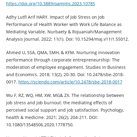
https://doi.org/10.3889/oamjms.2023.10785
Adhy Lutfi Arif HARY. Impact of Job Stress on Job
Performance of Health Worker with Work Life Balance as
Mediating Variable. Nurbaety & Rojuaniah/Management
Analysis Journal. 2022; 11(1). Doi: 10.15294/maj.v11i1.55012.
Ahmed U, SSA, QMA, SMH, & KFM. Nurturing innovation
performance through corporate entrepreneurship: The
moderation of employee engagement. Studies in Business
and Economics. 2018; 13(2), 20-30. Doi: 10.2478/sbe-2018-
0017.
https://sciendo.com/article/10.2478/sbe-2018-0017
Wu F, RZ, WQ, HM, XW, MG& ZX. The relationship between
job stress and job burnout: the mediating effects of
perceived social support and job satisfaction. Psychology,
health & medicine. 2021; 26(2), 204-211. DOI:
10.1080/13548506.2020.1778750.