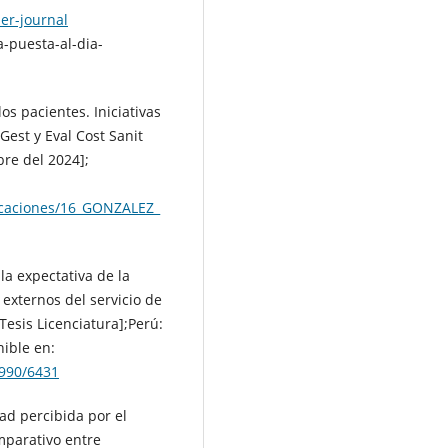
er-journal
-puesta-al-dia-
os pacientes. Iniciativas
Gest y Eval Cost Sanit
bre del 2024];
icaciones/16_GONZALEZ_
a expectativa de la
 externos del servicio de
Tesis Licenciatura];Perú:
ible en:
2990/6431
ad percibida por el
omparativo entre