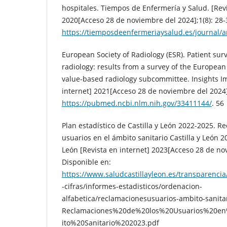
hospitales. Tiempos de Enfermería y Salud. [Revi
2020[Acceso 28 de noviembre del 2024];1(8): 28-
https://tiemposdeenfermeriaysalud.es/journal/ar
European Society of Radiology (ESR). Patient surve
radiology: results from a survey of the European 
value-based radiology subcommittee. Insights Im
internet] 2021[Acceso 28 de noviembre del 2024];
https://pubmed.ncbi.nlm.nih.gov/33411144/
. 56
Plan estadístico de Castilla y León 2022-2025. R
usuarios en el ámbito sanitario Castilla y León 20
León [Revista en internet] 2023[Acceso 28 de no
Disponible en:
https://www.saludcastillayleon.es/transparenci
-cifras/informes-estadisticos/ordenacion-
alfabetica/reclamacionesusuarios-ambito-sanita
Reclamaciones%20de%20los%20Usuarios%20
ito%20Sanitario%202023.pdf