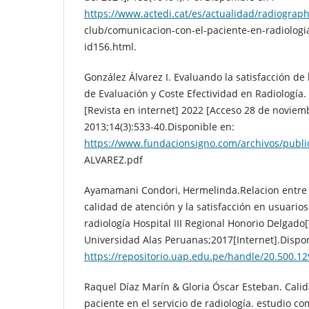
https://www.actedi.cat/es/actualidad/radiograph
club/comunicacion-con-el-paciente-en-radiologia
id156.html.
González Álvarez I. Evaluando la satisfacción de l
de Evaluación y Coste Efectividad en Radiología. 
[Revista en internet] 2022 [Acceso 28 de noviem
2013;14(3):533-40.Disponible en:
https://www.fundacionsigno.com/archivos/publ
ALVAREZ.pdf
Ayamamani Condori, Hermelinda.Relacion entre l
calidad de atención y la satisfacción en usuarios
radiología Hospital III Regional Honorio Delgado[
Universidad Alas Peruanas;2017[Internet].Dispon
https://repositorio.uap.edu.pe/handle/20.500.1
Raquel Díaz Marín & Gloria Óscar Esteban. Calid
paciente en el servicio de radiología. estudio c