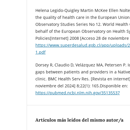
Helena Legido-Quigley Martin McKee Ellen Nolte 
the quality of health care in the European Union.
Observatory Studies Series No 12. World Health 
behalf of the European Observatory on Health 
Policies[Internet] 2008 [Acceso 28 de noviembre
https://www.superdesalud.gob.cl/app/uploads/2
1.pdf
Dorsey R, Claudio D, Velázquez MA, Petersen P. Id
gaps between patients and providers in a Nativ
clinic. BMC Health Serv Res. [Revista en interne
noviembre del 2024] 8;22(1): 165.Disponible en:
https://pubmed.ncbi.nlm.nih.gov/35135537
Artículos más leídos del mismo autor/a