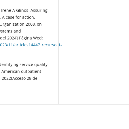
Irene A Glinos .Assuring
 A case for action.
Organization 2008, on
Systems and
 del 2024] Página Wed:
023/11/articles14447_recurso_1-
entifying service quality
e American outpatient
t] 2022[Acceso 28 de