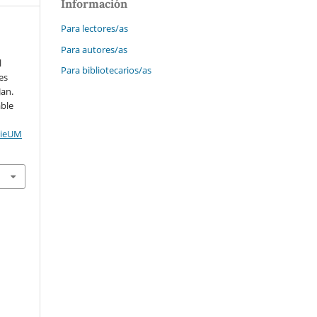
Información
Para lectores/as
Para autores/as
l
Para bibliotecarios/as
es
Jan.
able
cieUM