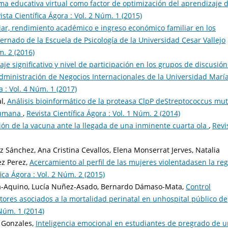
ma educativa virtual como factor de optimización del aprendizaje 
ista Científica Ágora : Vol. 2 Núm. 1 (2015)
iar, rendimiento académico e ingreso económico familiar en los
nternado de la Escuela de Psicología de la Universidad Cesar Vallejo
m. 2 (2016)
je significativo y nivel de participación en los grupos de discusión
Administración de Negocios Internacionales de la Universidad Marí
a : Vol. 4 Núm. 1 (2017)
l,
Análisis bioinformático de la proteasa ClpP deStreptococcus mu
 humana
,
Revista Científica Ágora : Vol. 1 Núm. 2 (2014)
ción de la vacuna ante la llegada de una inminente cuarta ola
,
Revi
z Sánchez, Ana Cristina Cevallos, Elena Monserrat Jerves, Natalia
ez Perez,
Acercamiento al perfil de las mujeres violentadasen la re
fica Ágora : Vol. 2 Núm. 2 (2015)
cía-Aquino, Lucía Nuñez-Asado, Bernardo Dámaso-Mata,
Control
ores asociados a la mortalidad perinatal en unhospital público de
 Núm. 1 (2014)
 Gonzales,
Inteligencia emocional en estudiantes de pregrado de 