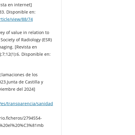
sta en internet]
33. Disponible en:
ticle/view/88/74
y of value in relation to
Society of Radiology (ESR)
aging. [Revista en
7;12(1):6. Disponible en:
eclamaciones de los
23.Junta de Castilla y
viembre del 2024]
a/es/transparencia/sanidad
rio.ficheros/2794554-
en%20el%20%C3%81mb