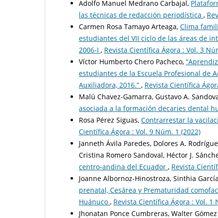
Adolfo Manuel Medrano Carbajal,
Platafor
las técnicas de redacción periodística
,
Rev
Carmen Rosa Tamayo Arteaga,
Clima famil
estudiantes del VII ciclo de las áreas de i
2006-I
,
Revista Científica Ágora : Vol. 3 Nú
Víctor Humberto Chero Pacheco,
“Aprendiza
estudiantes de la Escuela Profesional de 
Auxiliadora, 2016.”
,
Revista Científica Ágor
Malú Chavez-Gamarra, Gustavo A. Sandova
asociada a la formación decaries dental
Rosa Pérez Siguas,
Contrarrestar la vacila
Científica Ágora : Vol. 9 Núm. 1 (2022)
Janneth Ávila Paredes, Dolores A. Rodrígue
Cristina Romero Sandoval, Héctor J. Sánch
centro-andina del Ecuador
,
Revista Cientí
Joanne Albornoz-Hinostroza, Sinthia Gar
prenatal, Cesárea y Prematuridad comofact
Huánuco
,
Revista Científica Ágora : Vol. 1
Jhonatan Ponce Cumbreras, Walter Gómez