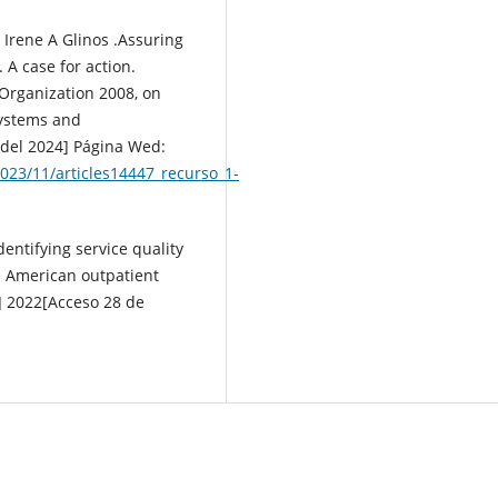
Irene A Glinos .Assuring
 A case for action.
Organization 2008, on
Systems and
 del 2024] Página Wed:
023/11/articles14447_recurso_1-
entifying service quality
e American outpatient
t] 2022[Acceso 28 de