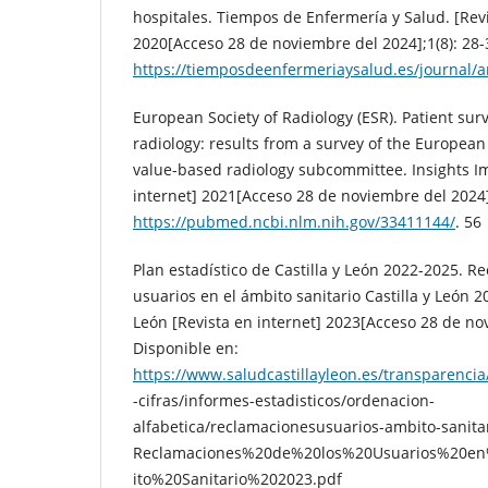
hospitales. Tiempos de Enfermería y Salud. [Revi
2020[Acceso 28 de noviembre del 2024];1(8): 28-
https://tiemposdeenfermeriaysalud.es/journal/ar
European Society of Radiology (ESR). Patient surve
radiology: results from a survey of the European 
value-based radiology subcommittee. Insights Im
internet] 2021[Acceso 28 de noviembre del 2024];
https://pubmed.ncbi.nlm.nih.gov/33411144/
. 56
Plan estadístico de Castilla y León 2022-2025. R
usuarios en el ámbito sanitario Castilla y León 20
León [Revista en internet] 2023[Acceso 28 de no
Disponible en:
https://www.saludcastillayleon.es/transparenci
-cifras/informes-estadisticos/ordenacion-
alfabetica/reclamacionesusuarios-ambito-sanita
Reclamaciones%20de%20los%20Usuarios%20
ito%20Sanitario%202023.pdf