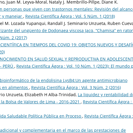
, Juan M. Leyva-Moral, Nataly J. Membrillo-Pillpe, Diane K.
 personas que viven con trastornos mentales: Revisión del alcanc
ir y manejar
,
Revista Científica Ágora : Vol. 5 Núm. 1 (2018)
iel M. Lozada Yupanqui, Randall J. Seminario Unzueta, Ruben Cuev
trizante del ungüento de Dodonaea viscosa Jacq. “Chamisa” en rato
4 Núm. 2 (2017)
 CIENTÍFICA EN TIEMPOS DEL COVID 19: OBJETOS NUEVOS Y DESAF
20)
ONOCIMIENTO EN SALUD SEXUAL Y REPRODUCTIVA EN ADOLESCEN
 - PERÚ
,
Revista Científica Ágora : Vol. 10 Núm. 1 (2023): El mundo 
 bioinformático de la endolisina LysB4:Un agente antimicrobiano
us en alimentos
,
Revista Científica Ágora : Vol. 3 Núm. 2 (2016)
rio Unzueta, Elizabeth H Alba-Trinidad,
La liquidez y rentabilidad d
 la Bolsa de Valores de Lima - 2016-2021
,
Revista Científica Ágora : 
Vida Saludable Política Pública en Proceso
,
Revista Científica Ágora 
adicional y complementaria en el marco de las prestaciones de