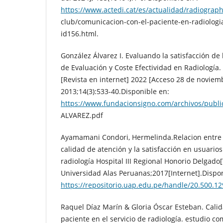
https://www.actedi.cat/es/actualidad/radiograph
club/comunicacion-con-el-paciente-en-radiologia
id156.html.
González Álvarez I. Evaluando la satisfacción de l
de Evaluación y Coste Efectividad en Radiología. 
[Revista en internet] 2022 [Acceso 28 de noviem
2013;14(3):533-40.Disponible en:
https://www.fundacionsigno.com/archivos/publ
ALVAREZ.pdf
Ayamamani Condori, Hermelinda.Relacion entre l
calidad de atención y la satisfacción en usuarios
radiología Hospital III Regional Honorio Delgado[
Universidad Alas Peruanas;2017[Internet].Dispon
https://repositorio.uap.edu.pe/handle/20.500.1
Raquel Díaz Marín & Gloria Óscar Esteban. Calid
paciente en el servicio de radiología. estudio c