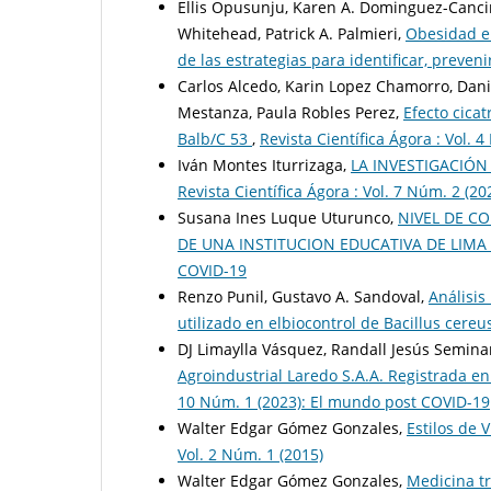
Ellis Opusunju, Karen A. Dominguez-Cancino
Whitehead, Patrick A. Palmieri,
Obesidad en
de las estrategias para identificar, preven
Carlos Alcedo, Karin Lopez Chamorro, Dan
Mestanza, Paula Robles Perez,
Efecto cica
Balb/C 53
,
Revista Científica Ágora : Vol. 
Iván Montes Iturrizaga,
LA INVESTIGACIÓN
Revista Científica Ágora : Vol. 7 Núm. 2 (20
Susana Ines Luque Uturunco,
NIVEL DE C
DE UNA INSTITUCION EDUCATIVA DE LIMA
COVID-19
Renzo Punil, Gustavo A. Sandoval,
Análisis
utilizado en elbiocontrol de Bacillus cere
DJ Limaylla Vásquez, Randall Jesús Semina
Agroindustrial Laredo S.A.A. Registrada en
10 Núm. 1 (2023): El mundo post COVID-19
Walter Edgar Gómez Gonzales,
Estilos de 
Vol. 2 Núm. 1 (2015)
Walter Edgar Gómez Gonzales,
Medicina tr