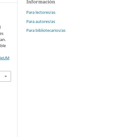
Información
Para lectores/as
Para autores/as
l
Para bibliotecarios/as
es
Jan.
able
cieUM