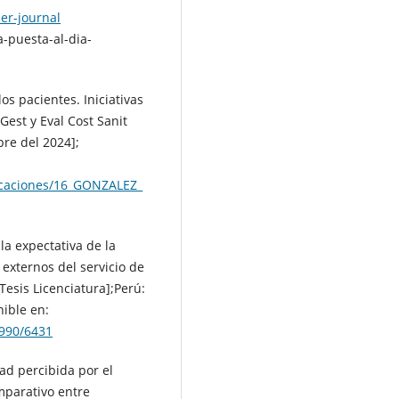
er-journal
-puesta-al-dia-
os pacientes. Iniciativas
Gest y Eval Cost Sanit
bre del 2024];
icaciones/16_GONZALEZ_
a expectativa de la
 externos del servicio de
Tesis Licenciatura];Perú:
ible en:
2990/6431
ad percibida por el
omparativo entre