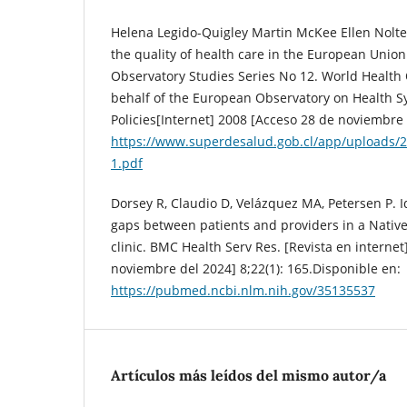
Helena Legido-Quigley Martin McKee Ellen Nolte 
the quality of health care in the European Union.
Observatory Studies Series No 12. World Health 
behalf of the European Observatory on Health 
Policies[Internet] 2008 [Acceso 28 de noviembre
https://www.superdesalud.gob.cl/app/uploads/2
1.pdf
Dorsey R, Claudio D, Velázquez MA, Petersen P. Id
gaps between patients and providers in a Nativ
clinic. BMC Health Serv Res. [Revista en interne
noviembre del 2024] 8;22(1): 165.Disponible en:
https://pubmed.ncbi.nlm.nih.gov/35135537
Artículos más leídos del mismo autor/a