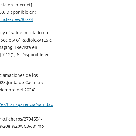
sta en internet]
33. Disponible en:
ticle/view/88/74
y of value in relation to
Society of Radiology (ESR)
aging. [Revista en
7;12(1):6. Disponible en:
eclamaciones de los
23.Junta de Castilla y
viembre del 2024]
a/es/transparencia/sanidad
rio.ficheros/2794554-
en%20el%20%C3%81mb