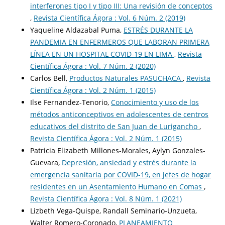
interferones tipo I y tipo III: Una revisión de conceptos
,
Revista Científica Ágora : Vol. 6 Núm. 2 (2019)
Yaqueline Aldazabal Puma,
ESTRÉS DURANTE LA
PANDEMIA EN ENFERMEROS QUE LABORAN PRIMERA
LÍNEA EN UN HOSPITAL COVID-19 EN LIMA
,
Revista
Científica Ágora : Vol. 7 Núm. 2 (2020)
Carlos Bell,
Productos Naturales PASUCHACA
,
Revista
Científica Ágora : Vol. 2 Núm. 1 (2015)
Ilse Fernandez-Tenorio,
Conocimiento y uso de los
métodos anticonceptivos en adolescentes de centros
educativos del distrito de San Juan de Lurigancho
,
Revista Científica Ágora : Vol. 2 Núm. 1 (2015)
Patricia Elizabeth Millones-Morales, Aylyn Gonzales-
Guevara,
Depresión, ansiedad y estrés durante la
emergencia sanitaria por COVID-19, en jefes de hogar
residentes en un Asentamiento Humano en Comas
,
Revista Científica Ágora : Vol. 8 Núm. 1 (2021)
Lizbeth Vega-Quispe, Randall Seminario-Unzueta,
Walter Romero-Coronado,
PLANEAMIENTO