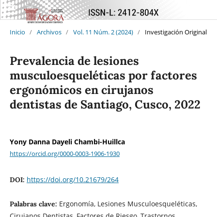
Inicio
/
Archivos
/
Vol. 11 Núm. 2 (2024)
/
Investigación Original
Prevalencia de lesiones
musculoesqueléticas por factores
ergonómicos en cirujanos
dentistas de Santiago, Cusco, 2022
Yony Danna Dayeli Chambi-Huillca
https://orcid.org/0000-0003-1906-1930
https://doi.org/10.21679/264
DOI:
Ergonomía, Lesiones Musculoesqueléticas,
Palabras clave:
Cirujanos Dentistas, Factores de Riesgo, Trastornos