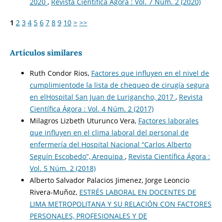
2020
,
Revista Científica Ágora : Vol. 7 Núm. 2 (2020)
1
2
3
4
5
6
7
8
9
10
>
>>
Artículos similares
Ruth Condor Rios,
Factores que influyen en el nivel de
cumplimientode la lista de chequeo de cirugía segura
en elHospital San Juan de Lurigancho, 2017
,
Revista
Científica Ágora : Vol. 4 Núm. 2 (2017)
Milagros Lizbeth Uturunco Vera,
Factores laborales
que influyen en el clima laboral del personal de
enfermería del Hospital Nacional “Carlos Alberto
Seguín Escobedo”, Arequipa
,
Revista Científica Ágora :
Vol. 5 Núm. 2 (2018)
Alberto Salvador Palacios Jimenez, Jorge Leoncio
Rivera-Muñoz,
ESTRÉS LABORAL EN DOCENTES DE
LIMA METROPOLITANA Y SU RELACIÓN CON FACTORES
PERSONALES, PROFESIONALES Y DE