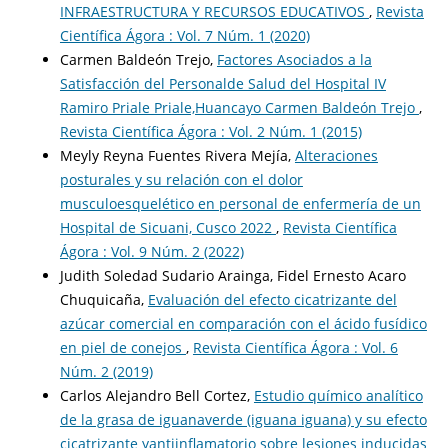
INFRAESTRUCTURA Y RECURSOS EDUCATIVOS
,
Revista
Científica Ágora : Vol. 7 Núm. 1 (2020)
Carmen Baldeón Trejo,
Factores Asociados a la
Satisfacción del Personalde Salud del Hospital IV
Ramiro Priale Priale,Huancayo Carmen Baldeón Trejo
,
Revista Científica Ágora : Vol. 2 Núm. 1 (2015)
Meyly Reyna Fuentes Rivera Mejía,
Alteraciones
posturales y su relación con el dolor
musculoesquelético en personal de enfermería de un
Hospital de Sicuani, Cusco 2022
,
Revista Científica
Ágora : Vol. 9 Núm. 2 (2022)
Judith Soledad Sudario Arainga, Fidel Ernesto Acaro
Chuquicaña,
Evaluación del efecto cicatrizante del
azúcar comercial en comparación con el ácido fusídico
en piel de conejos
,
Revista Científica Ágora : Vol. 6
Núm. 2 (2019)
Carlos Alejandro Bell Cortez,
Estudio químico analítico
de la grasa de iguanaverde (iguana iguana) y su efecto
cicatrizante yantiinflamatorio sobre lesiones inducidas