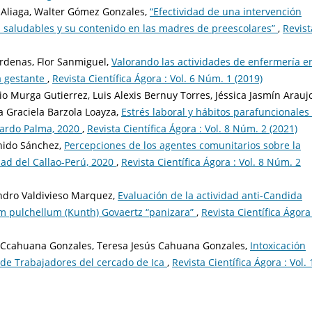
 Aliaga, Walter Gómez Gonzales,
“Efectividad de una intervención
s saludables y su contenido en las madres de preescolares”
,
Revist
rdenas, Flor Sanmiguel,
Valorando las actividades de enfermería en
a gestante
,
Revista Científica Ágora : Vol. 6 Núm. 1 (2019)
io Murga Gutierrez, Luis Alexis Bernuy Torres, Jéssica Jasmín Arauj
a Graciela Barzola Loayza,
Estrés laboral y hábitos parafuncionales
icardo Palma, 2020
,
Revista Científica Ágora : Vol. 8 Núm. 2 (2021)
shido Sánchez,
Percepciones de los agentes comunitarios sobre la
ad del Callao-Perú, 2020
,
Revista Científica Ágora : Vol. 8 Núm. 2
ndro Valdivieso Marquez,
Evaluación de la actividad anti-Candida
um pulchellum (Kunth) Govaertz “panizara”
,
Revista Científica Ágora 
z Ccahuana Gonzales, Teresa Jesús Cahuana Gonzales,
Intoxicación
de Trabajadores del cercado de Ica
,
Revista Científica Ágora : Vol. 