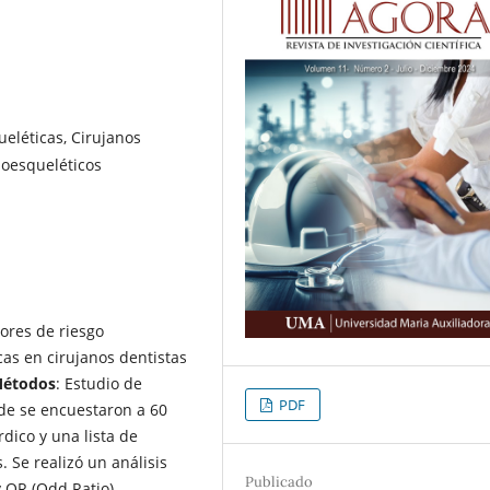
eléticas, Cirujanos
loesqueléticos
tores de riesgo
as en cirujanos dentistas
étodos
: Estudio de
PDF
nde se encuestaron a 60
dico y una lista de
 Se realizó un análisis
Publicado
 OR (Odd Ratio).