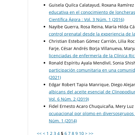
Guisela Quilca Calatayud, Roxana Ramírez
educativa en el conocimiento de lonchera
Científica Ágora : Vol. 3 Núm. 1 (2016)
Nayibe Guerra, Rosa Reina, María Hilda Cá
control prenatal desde la experiencia de l
Christian Esteban Gómez Carrión, Lilia Roc
Farje, César Andrés Borja Villanueva, Mary
licenciadas de enfermería de la Clínica R
Ronald Espíritu Ayala Mendívil, Sonia Shi
participación comunitaria en una comunid
(2021)
Edgar Robert Tapia Manrique, Diego Aleja
albicans del aceite esencial de Clinopodi
Vol. 6 Núm. 2 (2019)
Fidel Ernesto Acaro Chuquicaña, Mery Lu
ocupacional por plomo en diversosgrupos 
Núm. 1 (2014)
<<
<
1
2
3
4
5
6
7
8
9
10
>
>>