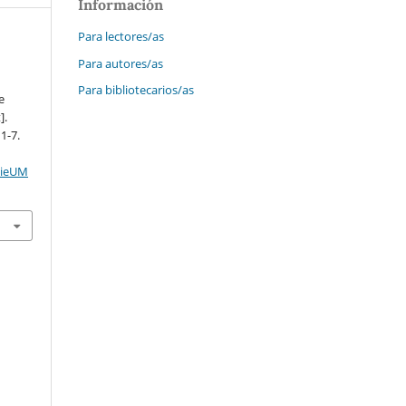
Información
Para lectores/as
Para autores/as
Para bibliotecarios/as
e
].
1-7.
cieUM