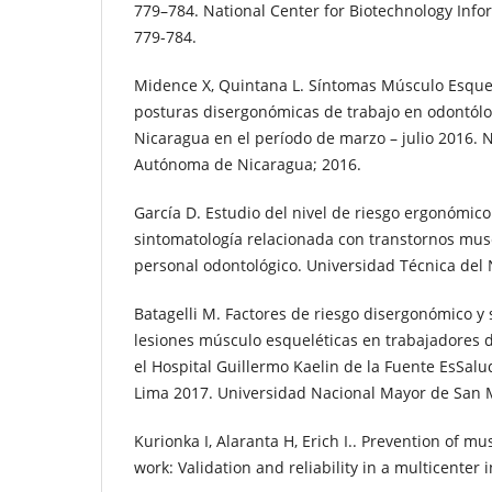
779–784. National Center for Biotechnology Infor
779-784.
Midence X, Quintana L. Síntomas Músculo Esquel
posturas disergonómicas de trabajo en odontólo
Nicaragua en el período de marzo – julio 2016. 
Autónoma de Nicaragua; 2016.
García D. Estudio del nivel de riesgo ergonómico
sintomatología relacionada con transtornos mus
personal odontológico. Universidad Técnica del 
Batagelli M. Factores de riesgo disergonómico y 
lesiones músculo esqueléticas en trabajadores 
el Hospital Guillermo Kaelin de la Fuente EsSalud
Lima 2017. Universidad Nacional Mayor de San 
Kurionka I, Alaranta H, Erich I.. Prevention of mu
work: Validation and reliability in a multicenter 