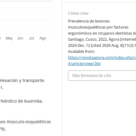
Cómo citar
Prevalencia de lesiones
musculoesqueléticas por factores
ergonómicos en cirujanos dentistas d
Santiago, Cusco, 2022. Ágora [Internet
2024 Dec. 12 [cited 2026 Aug. 8];11(2):1
Available from:
https://revistaagora.com/index.php/
A/article/view/264
Más formatos de cita
levación y transporte.
1.
 Nórdico de kuorinka.
rnos músculo-esqueléticos
9).