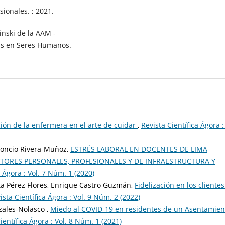
sionales. ; 2021.
inski de la AAM -
cas en Seres Humanos.
ión de la enfermera en el arte de cuidar
,
Revista Científica Ágora :
Leoncio Rivera-Muñoz,
ESTRÉS LABORAL EN DOCENTES DE LIMA
TORES PERSONALES, PROFESIONALES Y DE INFRAESTRUCTURA Y
a Ágora : Vol. 7 Núm. 1 (2020)
ta Pérez Flores, Enrique Castro Guzmán,
Fidelización en los cliente
ista Científica Ágora : Vol. 9 Núm. 2 (2022)
zales-Nolasco ,
Miedo al COVID-19 en residentes de un Asentamien
ientífica Ágora : Vol. 8 Núm. 1 (2021)