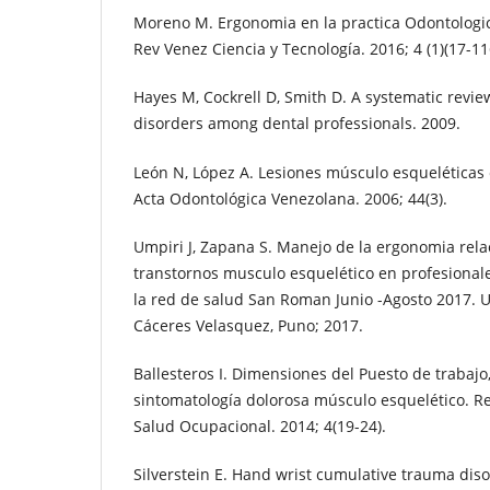
Moreno M. Ergonomia en la practica Odontologica
Rev Venez Ciencia y Tecnología. 2016; 4 (1)(17-11
Hayes M, Cockrell D, Smith D. A systematic revie
disorders among dental professionals. 2009.
León N, López A. Lesiones músculo esqueléticas 
Acta Odontológica Venezolana. 2006; 44(3).
Umpiri J, Zapana S. Manejo de la ergonomia rela
transtornos musculo esquelético en profesionale
la red de salud San Roman Junio -Agosto 2017. 
Cáceres Velasquez, Puno; 2017.
Ballesteros I. Dimensiones del Puesto de trabajo
sintomatología dolorosa músculo esquelético. R
Salud Ocupacional. 2014; 4(19-24).
Silverstein E. Hand wrist cumulative trauma disor