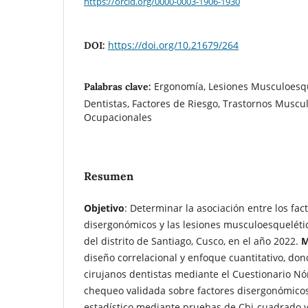
https://orcid.org/0000-0003-1906-1930
https://doi.org/10.21679/264
DOI:
Ergonomía, Lesiones Musculoesqu
Palabras clave:
Dentistas, Factores de Riesgo, Trastornos Muscu
Ocupacionales
Resumen
Objetivo
: Determinar la asociación entre los fac
disergonómicos y las lesiones musculoesquelétic
del distrito de Santiago, Cusco, en el año 2022.
M
diseño correlacional y enfoque cuantitativo, do
cirujanos dentistas mediante el Cuestionario Nór
chequeo validada sobre factores disergonómicos.
estadístico mediante pruebas de Chi-cuadrado y