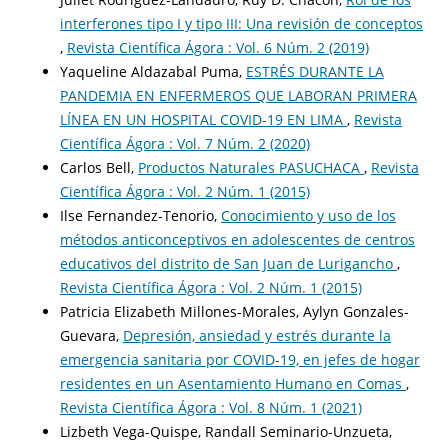
interferones tipo I y tipo III: Una revisión de conceptos
,
Revista Científica Ágora : Vol. 6 Núm. 2 (2019)
Yaqueline Aldazabal Puma,
ESTRÉS DURANTE LA
PANDEMIA EN ENFERMEROS QUE LABORAN PRIMERA
LÍNEA EN UN HOSPITAL COVID-19 EN LIMA
,
Revista
Científica Ágora : Vol. 7 Núm. 2 (2020)
Carlos Bell,
Productos Naturales PASUCHACA
,
Revista
Científica Ágora : Vol. 2 Núm. 1 (2015)
Ilse Fernandez-Tenorio,
Conocimiento y uso de los
métodos anticonceptivos en adolescentes de centros
educativos del distrito de San Juan de Lurigancho
,
Revista Científica Ágora : Vol. 2 Núm. 1 (2015)
Patricia Elizabeth Millones-Morales, Aylyn Gonzales-
Guevara,
Depresión, ansiedad y estrés durante la
emergencia sanitaria por COVID-19, en jefes de hogar
residentes en un Asentamiento Humano en Comas
,
Revista Científica Ágora : Vol. 8 Núm. 1 (2021)
Lizbeth Vega-Quispe, Randall Seminario-Unzueta,