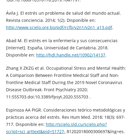
Ávila J. El estrés un problema de salud del mundo actual.
Revista conciencia. 2014; 1(2). Disponible en:
http://www.scielo.org.bo/pdf/rcfb/v2n1/v2n1_a13.pdf
.
Abad M. El estrés en la enfermería y sus consecuencias
[Internet]. España, Universidad de Cantabria, 2018.
Disponible en:
http://hdl.handle.net/10902/14137
.
Zhang X ZKZG et al. Occupational Stress and Mental Health:
A Comparison Between Frontline Medical Staff and Non-
frontline Medical Staff During the 2019 Novel Coronavirus
Disease Outbreak. Front Psychiatry 2020;
11:555703.doi:10.3389/fpsyt.2020.555703 .
Espinoza AA PIGR. Consideraciones teórico metodológicas y
prácticas acerca del estrés. Rev Hum Med. 2018; 18(3): 697-
717. Disponible en:
http://scielo.sld.cu/scielo.php?
script=sci_arttext&pid=S1727-
81202018000300697&lng=es.