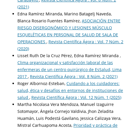
(2021)
Edna Ramírez Miranda, Marino Batagelj Naveda,
Blanca Rosario Fuentes Ramírez,
ASOCIACIÓN ENTRE
RIESGO DISERGONÓMICO Y LESIONES MÚSCULO
ESQUELÉTICAS EN PERSONAL DE SALUD DE SALA DE
OPERACIONES
,
Revista Científica Ágora : Vol. 7 Núm. 2
(2020)
Lisset Ruth De la Cruz Pérez, Edna Ramírez Miranda ,
Clima organizacional y satisfacción laboral de las
enfermeras de un centro quirúrgico de EsSalud, Lima
2017
,
Revista Científica Ágora : Vol. 8 Núm. 2 (2021)
Roger Albornoz-Esteban,
Cuidando a los cuidadores:
salud, ética y desafíos en entornos de instituciones de
salud
,
Revista Científica Ágora : Vol. 12 Núm. 1 (2025)
Martha Nicolasa Vera Mendoza, Manuel Izaguirre
Sotomayor, Ángela Cornejo Valdivia, Jhon Zeladita
Huamán, Luis Podestá Gavilano, Jessica Calizaya Vera,
Mistral Carhuapoma Acosta,
Prioridad y práctica de