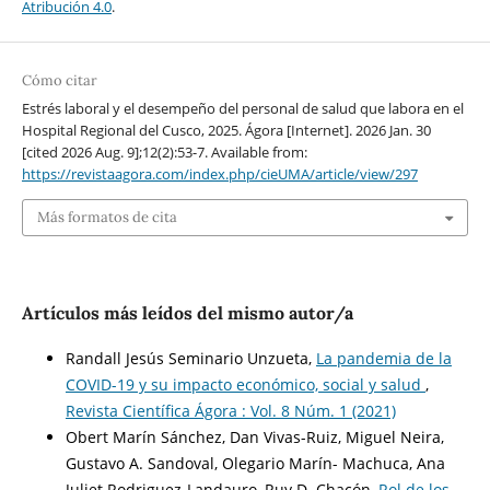
Atribución 4.0
.
Cómo citar
Estrés laboral y el desempeño del personal de salud que labora en el
Hospital Regional del Cusco, 2025. Ágora [Internet]. 2026 Jan. 30
[cited 2026 Aug. 9];12(2):53-7. Available from:
https://revistaagora.com/index.php/cieUMA/article/view/297
Más formatos de cita
Artículos más leídos del mismo autor/a
Randall Jesús Seminario Unzueta,
La pandemia de la
COVID-19 y su impacto económico, social y salud
,
Revista Científica Ágora : Vol. 8 Núm. 1 (2021)
Obert Marín Sánchez, Dan Vivas-Ruiz, Miguel Neira,
Gustavo A. Sandoval, Olegario Marín- Machuca, Ana
Juliet Rodriguez-Landauro, Ruy D. Chacón,
Rol de los