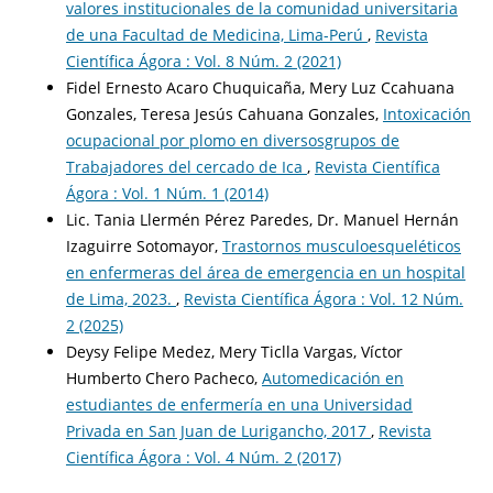
valores institucionales de la comunidad universitaria
de una Facultad de Medicina, Lima-Perú
,
Revista
Científica Ágora : Vol. 8 Núm. 2 (2021)
Fidel Ernesto Acaro Chuquicaña, Mery Luz Ccahuana
Gonzales, Teresa Jesús Cahuana Gonzales,
Intoxicación
ocupacional por plomo en diversosgrupos de
Trabajadores del cercado de Ica
,
Revista Científica
Ágora : Vol. 1 Núm. 1 (2014)
Lic. Tania Llermén Pérez Paredes, Dr. Manuel Hernán
Izaguirre Sotomayor,
Trastornos musculoesqueléticos
en enfermeras del área de emergencia en un hospital
de Lima, 2023.
,
Revista Científica Ágora : Vol. 12 Núm.
2 (2025)
Deysy Felipe Medez, Mery Ticlla Vargas, Víctor
Humberto Chero Pacheco,
Automedicación en
estudiantes de enfermería en una Universidad
Privada en San Juan de Lurigancho, 2017
,
Revista
Científica Ágora : Vol. 4 Núm. 2 (2017)