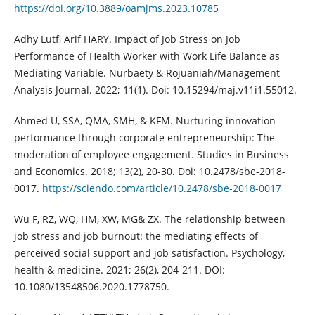
https://doi.org/10.3889/oamjms.2023.10785
Adhy Lutfi Arif HARY. Impact of Job Stress on Job
Performance of Health Worker with Work Life Balance as
Mediating Variable. Nurbaety & Rojuaniah/Management
Analysis Journal. 2022; 11(1). Doi: 10.15294/maj.v11i1.55012.
Ahmed U, SSA, QMA, SMH, & KFM. Nurturing innovation
performance through corporate entrepreneurship: The
moderation of employee engagement. Studies in Business
and Economics. 2018; 13(2), 20-30. Doi: 10.2478/sbe-2018-
0017.
https://sciendo.com/article/10.2478/sbe-2018-0017
Wu F, RZ, WQ, HM, XW, MG& ZX. The relationship between
job stress and job burnout: the mediating effects of
perceived social support and job satisfaction. Psychology,
health & medicine. 2021; 26(2), 204-211. DOI:
10.1080/13548506.2020.1778750.