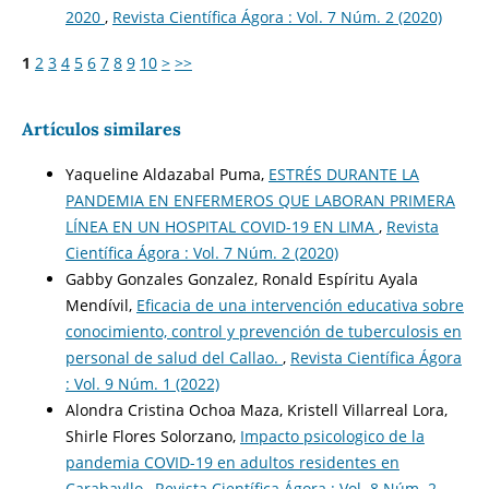
2020
,
Revista Científica Ágora : Vol. 7 Núm. 2 (2020)
1
2
3
4
5
6
7
8
9
10
>
>>
Artículos similares
Yaqueline Aldazabal Puma,
ESTRÉS DURANTE LA
PANDEMIA EN ENFERMEROS QUE LABORAN PRIMERA
LÍNEA EN UN HOSPITAL COVID-19 EN LIMA
,
Revista
Científica Ágora : Vol. 7 Núm. 2 (2020)
Gabby Gonzales Gonzalez, Ronald Espíritu Ayala
Mendívil,
Eficacia de una intervención educativa sobre
conocimiento, control y prevención de tuberculosis en
personal de salud del Callao.
,
Revista Científica Ágora
: Vol. 9 Núm. 1 (2022)
Alondra Cristina Ochoa Maza, Kristell Villarreal Lora,
Shirle Flores Solorzano,
Impacto psicologico de la
pandemia COVID-19 en adultos residentes en
Carabayllo
,
Revista Científica Ágora : Vol. 8 Núm. 2