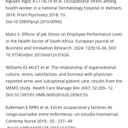
Nguyen Ngoc A LTTXLTH et al. Occupational stress among
health worker in a national Dermatology hospital in Vietnam,
2018. Front Psychiatry 2018; 10.
Doi:10.3389/fpsyt.2019.00950
Matsi S. Effects of Job Stress on Employee Performance Level
in the Health Sector of South Africa. European Journal of
Business and Innovation Research. 2024; 12(3):16-26. DOI:
10.37745/ejbir.2013/vol12n31626.
Williams ES MLKT et al. The relationship of organizational
culture, stress, satisfaction, and burnout with physician-
reported error and suboptimal patient care: results from the
MEMO study. Health Care Manage Rev 2007; 32:203– 12.
DOI:10.1097/01.HMR.0000281626.28363.59.
Kakemam E RPRS et al. Estrés ocupacional y factores de
riesgo asociados entre enfermeras: un estudio transversal.
Contemp Nurse 2019 ; 55 : 237– 49
.doi:10.1080/10376178.2019.1647791.