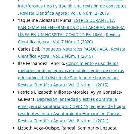
interferones tipo I y tipo III: Una revisión de conceptos
,
Revista Científica Ágora : Vol. 6 Núm. 2 (2019)
Yaqueline Aldazabal Puma,
ESTRÉS DURANTE LA
PANDEMIA EN ENFERMEROS QUE LABORAN PRIMERA
LÍNEA EN UN HOSPITAL COVID-19 EN LIMA
,
Revista
Científica Ágora : Vol. 7 Núm. 2 (2020)
Carlos Bell,
Productos Naturales PASUCHACA
,
Revista
Científica Ágora : Vol. 2 Núm. 1 (2015)
Ilse Fernandez-Tenorio,
Conocimiento y uso de los
métodos anticonceptivos en adolescentes de centros
educativos del distrito de San Juan de Lurigancho
,
Revista Científica Ágora : Vol. 2 Núm. 1 (2015)
Patricia Elizabeth Millones-Morales, Aylyn Gonzales-
Guevara,
Depresión, ansiedad y estrés durante la
emergencia sanitaria por COVID-19, en jefes de hogar
residentes en un Asentamiento Humano en Comas
,
Revista Científica Ágora : Vol. 8 Núm. 1 (2021)
Lizbeth Vega-Quispe, Randall Seminario-Unzueta,