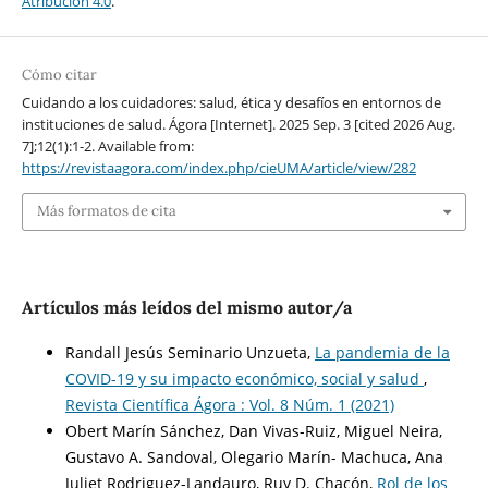
Atribución 4.0
.
Cómo citar
Cuidando a los cuidadores: salud, ética y desafíos en entornos de
instituciones de salud. Ágora [Internet]. 2025 Sep. 3 [cited 2026 Aug.
7];12(1):1-2. Available from:
https://revistaagora.com/index.php/cieUMA/article/view/282
Más formatos de cita
Artículos más leídos del mismo autor/a
Randall Jesús Seminario Unzueta,
La pandemia de la
COVID-19 y su impacto económico, social y salud
,
Revista Científica Ágora : Vol. 8 Núm. 1 (2021)
Obert Marín Sánchez, Dan Vivas-Ruiz, Miguel Neira,
Gustavo A. Sandoval, Olegario Marín- Machuca, Ana
Juliet Rodriguez-Landauro, Ruy D. Chacón,
Rol de los