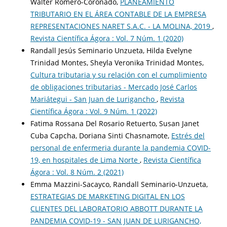
Walter Romero-Coronado,
PLANEAMIENTO
TRIBUTARIO EN EL ÁREA CONTABLE DE LA EMPRESA
REPRESENTACIONES NARET S.A.C. - LA MOLINA, 2019
,
Revista Científica Ágora : Vol. 7 Núm. 1 (2020)
Randall Jesús Seminario Unzueta, Hilda Evelyne
Trinidad Montes, Sheyla Veronika Trinidad Montes,
Cultura tributaria y su relación con el cumplimiento
de obligaciones tributarias - Mercado José Carlos
Mariátegui - San Juan de Lurigancho
,
Revista
Científica Ágora : Vol. 9 Núm. 1 (2022)
Fatima Rossana Del Rosario Retuerto, Susan Janet
Cuba Capcha, Doriana Sinti Chasnamote,
Estrés del
personal de enfermeria durante la pandemia COVID-
19, en hospitales de Lima Norte
,
Revista Científica
Ágora : Vol. 8 Núm. 2 (2021)
Emma Mazzini-Sacayco, Randall Seminario-Unzueta,
ESTRATEGIAS DE MARKETING DIGITAL EN LOS
CLIENTES DEL LABORATORIO ABBOTT DURANTE LA
PANDEMIA COVID-19 - SAN JUAN DE LURIGANCHO,