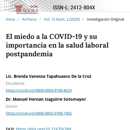
Inicio
/
Archivos
/
Vol. 12 Núm. 2 (2025)
/
Investigación Original
El miedo a la COVID-19 y su
importancia en la salud laboral
postpandemia
Lic. Brenda Vanessa Tapahuasco De la Cruz
Estudiante
https://orcid.org/0009-0004-9196-862X
Dr. Manuel Hernán Izaguirre Sotomayor
Doctor
https://orcid.org/0000-0002-0768-7402
https://doi.org/10.21679/289
DOI: