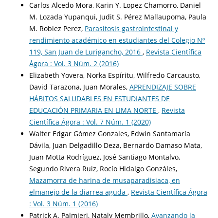
Carlos Alcedo Mora, Karin Y. Lopez Chamorro, Daniel
M. Lozada Yupanqui, Judit S. Pérez Mallaupoma, Paula
M. Roblez Perez,
Parasitosis gastrointestinal y
rendimiento académico en estudiantes del Colegio Nº
119, San Juan de Lurigancho, 2016
,
Revista Científica
Ágora : Vol. 3 Núm. 2 (2016)
Elizabeth Yovera, Norka Espíritu, Wilfredo Carcausto,
David Tarazona, Juan Morales,
APRENDIZAJE SOBRE
HÁBITOS SALUDABLES EN ESTUDIANTES DE
EDUCACIÓN PRIMARIA EN LIMA NORTE
,
Revista
Científica Ágora : Vol. 7 Núm. 1 (2020)
Walter Edgar Gómez Gonzales, Edwin Santamaría
Dávila, Juan Delgadillo Deza, Bernardo Damaso Mata,
Juan Motta Rodríguez, José Santiago Montalvo,
Segundo Rivera Ruiz, Rocío Hidalgo Gonzáles,
Mazamorra de harina de musaparadisiaca, en
elmanejo de la diarrea aguda
,
Revista Científica Ágora
: Vol. 3 Núm. 1 (2016)
Patrick A. Palmieri, Nataly Membrillo,
Avanzando la