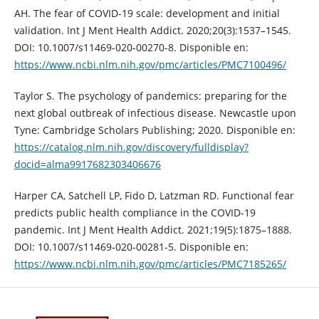
AH. The fear of COVID-19 scale: development and initial
validation. Int J Ment Health Addict. 2020;20(3):1537–1545.
DOI: 10.1007/s11469-020-00270-8. Disponible en:
https://www.ncbi.nlm.nih.gov/pmc/articles/PMC7100496/
Taylor S. The psychology of pandemics: preparing for the
next global outbreak of infectious disease. Newcastle upon
Tyne: Cambridge Scholars Publishing; 2020. Disponible en:
https://catalog.nlm.nih.gov/discovery/fulldisplay?
docid=alma9917682303406676
Harper CA, Satchell LP, Fido D, Latzman RD. Functional fear
predicts public health compliance in the COVID-19
pandemic. Int J Ment Health Addict. 2021;19(5):1875–1888.
DOI: 10.1007/s11469-020-00281-5. Disponible en:
https://www.ncbi.nlm.nih.gov/pmc/articles/PMC7185265/