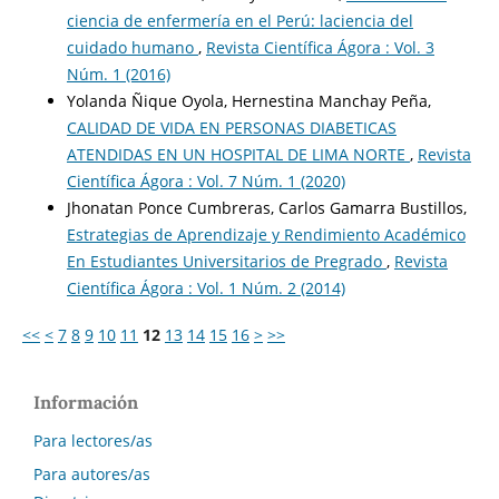
ciencia de enfermería en el Perú: laciencia del
cuidado humano
,
Revista Científica Ágora : Vol. 3
Núm. 1 (2016)
Yolanda Ñique Oyola, Hernestina Manchay Peña,
CALIDAD DE VIDA EN PERSONAS DIABETICAS
ATENDIDAS EN UN HOSPITAL DE LIMA NORTE
,
Revista
Científica Ágora : Vol. 7 Núm. 1 (2020)
Jhonatan Ponce Cumbreras, Carlos Gamarra Bustillos,
Estrategias de Aprendizaje y Rendimiento Académico
En Estudiantes Universitarios de Pregrado
,
Revista
Científica Ágora : Vol. 1 Núm. 2 (2014)
<<
<
7
8
9
10
11
12
13
14
15
16
>
>>
Información
Para lectores/as
Para autores/as