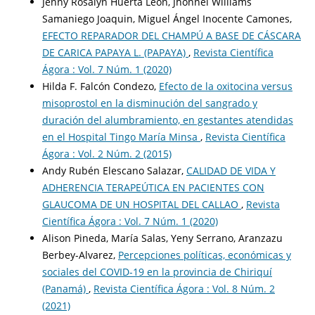
Jenny Rosalyn Huerta Leon, Jhonnel Williams
Samaniego Joaquin, Miguel Ángel Inocente Camones,
EFECTO REPARADOR DEL CHAMPÚ A BASE DE CÁSCARA
DE CARICA PAPAYA L. (PAPAYA)
,
Revista Científica
Ágora : Vol. 7 Núm. 1 (2020)
Hilda F. Falcón Condezo,
Efecto de la oxitocina versus
misoprostol en la disminución del sangrado y
duración del alumbramiento, en gestantes atendidas
en el Hospital Tingo María Minsa
,
Revista Científica
Ágora : Vol. 2 Núm. 2 (2015)
Andy Rubén Elescano Salazar,
CALIDAD DE VIDA Y
ADHERENCIA TERAPEÚTICA EN PACIENTES CON
GLAUCOMA DE UN HOSPITAL DEL CALLAO
,
Revista
Científica Ágora : Vol. 7 Núm. 1 (2020)
Alison Pineda, María Salas, Yeny Serrano, Aranzazu
Berbey-Alvarez,
Percepciones políticas, económicas y
sociales del COVID-19 en la provincia de Chiriquí
(Panamá)
,
Revista Científica Ágora : Vol. 8 Núm. 2
(2021)