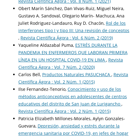
Revista Científica Ágora : Vol. 8 Núm. 1 (2021)
Obert Marín Sánchez, Dan Vivas-Ruiz, Miguel Neira,
Gustavo A. Sandoval, Olegario Marín- Machuca, Ana
Juliet Rodriguez-Landauro, Ruy D. Chacón,
Rol de los
interferones tipo I y tipo III: Una revisión de conceptos
,
Revista Científica Ágora : Vol. 6 Núm. 2 (2019)
Yaqueline Aldazabal Puma,
ESTRÉS DURANTE LA
PANDEMIA EN ENFERMEROS QUE LABORAN PRIMERA
LÍNEA EN UN HOSPITAL COVID-19 EN LIMA
,
Revista
Científica Ágora : Vol. 7 Núm. 2 (2020)
Carlos Bell,
Productos Naturales PASUCHACA
,
Revista
Científica Ágora : Vol. 2 Núm. 1 (2015)
Ilse Fernandez-Tenorio,
Conocimiento y uso de los
métodos anticonceptivos en adolescentes de centros
educativos del distrito de San Juan de Lurigancho
,
Revista Científica Ágora : Vol. 2 Núm. 1 (2015)
Patricia Elizabeth Millones-Morales, Aylyn Gonzales-
Guevara,
Depresión, ansiedad y estrés durante la
emergencia sanitaria por COVID-19, en jefes de hogar