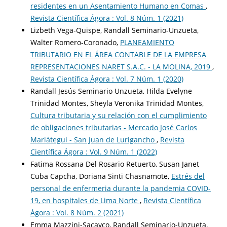
residentes en un Asentamiento Humano en Comas
,
Revista Científica Ágora : Vol. 8 Núm. 1 (2021)
Lizbeth Vega-Quispe, Randall Seminario-Unzueta,
Walter Romero-Coronado,
PLANEAMIENTO
TRIBUTARIO EN EL ÁREA CONTABLE DE LA EMPRESA
REPRESENTACIONES NARET S.A.C. - LA MOLINA, 2019
,
Revista Científica Ágora : Vol. 7 Núm. 1 (2020)
Randall Jesús Seminario Unzueta, Hilda Evelyne
Trinidad Montes, Sheyla Veronika Trinidad Montes,
Cultura tributaria y su relación con el cumplimiento
de obligaciones tributarias - Mercado José Carlos
Mariátegui - San Juan de Lurigancho
,
Revista
Científica Ágora : Vol. 9 Núm. 1 (2022)
Fatima Rossana Del Rosario Retuerto, Susan Janet
Cuba Capcha, Doriana Sinti Chasnamote,
Estrés del
personal de enfermeria durante la pandemia COVID-
19, en hospitales de Lima Norte
,
Revista Científica
Ágora : Vol. 8 Núm. 2 (2021)
Emma Mazzini-Sacayco, Randall Seminario-Unzueta,