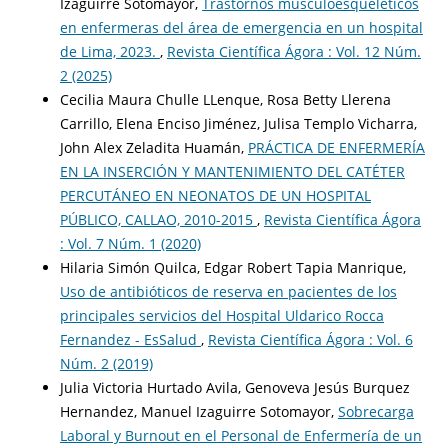
Izaguirre Sotomayor,
Trastornos musculoesqueléticos
en enfermeras del área de emergencia en un hospital
de Lima, 2023.
,
Revista Científica Ágora : Vol. 12 Núm.
2 (2025)
Cecilia Maura Chulle LLenque, Rosa Betty Llerena
Carrillo, Elena Enciso Jiménez, Julisa Templo Vicharra,
John Alex Zeladita Huamán,
PRÁCTICA DE ENFERMERÍA
EN LA INSERCIÓN Y MANTENIMIENTO DEL CATÉTER
PERCUTÁNEO EN NEONATOS DE UN HOSPITAL
PÚBLICO, CALLAO, 2010-2015
,
Revista Científica Ágora
: Vol. 7 Núm. 1 (2020)
Hilaria Simón Quilca, Edgar Robert Tapia Manrique,
Uso de antibióticos de reserva en pacientes de los
principales servicios del Hospital Uldarico Rocca
Fernandez - EsSalud
,
Revista Científica Ágora : Vol. 6
Núm. 2 (2019)
Julia Victoria Hurtado Avila, Genoveva Jesús Burquez
Hernandez, Manuel Izaguirre Sotomayor,
Sobrecarga
Laboral y Burnout en el Personal de Enfermería de un