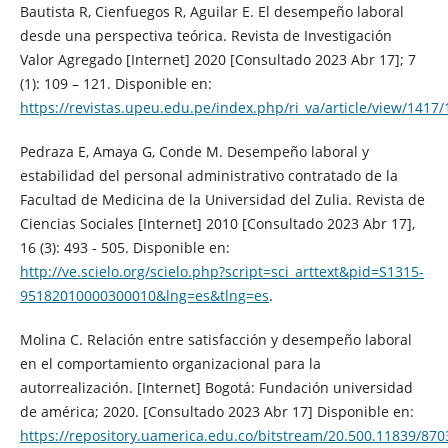
Bautista R, Cienfuegos R, Aguilar E. El desempeño laboral
desde una perspectiva teórica. Revista de Investigación
Valor Agregado [Internet] 2020 [Consultado 2023 Abr 17]; 7
(1): 109 – 121. Disponible en:
https://revistas.upeu.edu.pe/index.php/ri_va/article/view/1417
Pedraza E, Amaya G, Conde M. Desempeño laboral y
estabilidad del personal administrativo contratado de la
Facultad de Medicina de la Universidad del Zulia. Revista de
Ciencias Sociales [Internet] 2010 [Consultado 2023 Abr 17],
16 (3): 493 - 505. Disponible en:
http://ve.scielo.org/scielo.php?script=sci_arttext&pid=S1315-
95182010000300010&lng=es&tlng=es
.
Molina C. Relación entre satisfacción y desempeño laboral
en el comportamiento organizacional para la
autorrealización. [Internet] Bogotá: Fundación universidad
de américa; 2020. [Consultado 2023 Abr 17] Disponible en:
https://repository.uamerica.edu.co/bitstream/20.500.11839/870