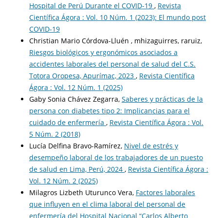
Hospital de Perú Durante el COVID-19
,
Revista
Científica Ágora : Vol. 10 Núm. 1 (2023): El mundo post
COVID-19
Christian Mario Córdova-Lluén , mhizaguirres, raruiz,
Riesgos biológicos y ergonómicos asociados a
accidentes laborales del personal de salud del C.S.
Totora Oropesa, Apurímac, 2023
,
Revista Científica
Ágora : Vol. 12 Núm. 1 (2025)
Gaby Sonia Chávez Zegarra,
Saberes y prácticas de la
persona con diabetes tipo 2: Implicancias para el
cuidado de enfermería
,
Revista Científica Ágora : Vol.
5 Núm. 2 (2018)
Lucía Delfina Bravo-Ramírez,
Nivel de estrés y
desempeño laboral de los trabajadores de un puesto
de salud en Lima, Perú, 2024
,
Revista Científica Ágora :
Vol. 12 Núm. 2 (2025)
Milagros Lizbeth Uturunco Vera,
Factores laborales
que influyen en el clima laboral del personal de
enfermería del Hospital Nacional “Carlos Alberto