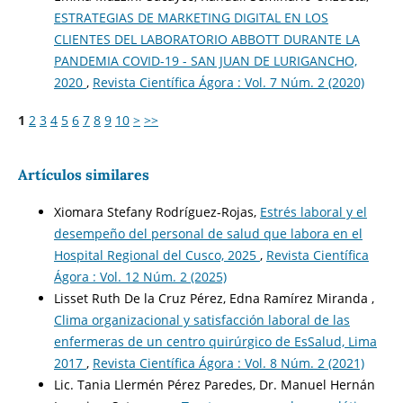
ESTRATEGIAS DE MARKETING DIGITAL EN LOS
CLIENTES DEL LABORATORIO ABBOTT DURANTE LA
PANDEMIA COVID-19 - SAN JUAN DE LURIGANCHO,
2020
,
Revista Científica Ágora : Vol. 7 Núm. 2 (2020)
1
2
3
4
5
6
7
8
9
10
>
>>
Artículos similares
Xiomara Stefany Rodríguez-Rojas,
Estrés laboral y el
desempeño del personal de salud que labora en el
Hospital Regional del Cusco, 2025
,
Revista Científica
Ágora : Vol. 12 Núm. 2 (2025)
Lisset Ruth De la Cruz Pérez, Edna Ramírez Miranda ,
Clima organizacional y satisfacción laboral de las
enfermeras de un centro quirúrgico de EsSalud, Lima
2017
,
Revista Científica Ágora : Vol. 8 Núm. 2 (2021)
Lic. Tania Llermén Pérez Paredes, Dr. Manuel Hernán