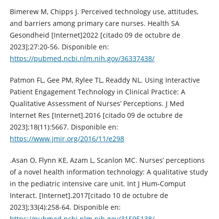
Bimerew M, Chipps J. Perceived technology use, attitudes,
and barriers among primary care nurses. Health SA
Gesondheid [Internet]2022 [citado 09 de octubre de
2023];27:20-56. Disponible en:
https://pubmed.ncbi.nlm.nih.gov/36337438/
Patmon FL, Gee PM, Rylee TL, Readdy NL. Using Interactive
Patient Engagement Technology in Clinical Practice: A
Qualitative Assessment of Nurses’ Perceptions. J Med
Internet Res [Internet].2016 [citado 09 de octubre de
2023];18(11):5667. Disponible en:
https://www.jmir.org/2016/11/e298
.Asan O, Flynn KE, Azam L, Scanlon MC. Nurses’ perceptions
of a novel health information technology: A qualitative study
in the pediatric intensive care unit. Int J Hum-Comput
Interact. [Internet].2017[citado 10 de octubre de
2023];33(4):258-64. Disponible en:
https://pubmed.ncbi.nlm.nih.gov/31595138/