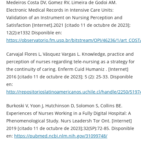
Medeiros Costa DV, Gomez RV, Limeira de Godoi AM.
Electronic Medical Records in Intensive Care Units:
Validation of an Instrument on Nursing Perception and
Satisfaction [Internet].2021 [citado 11 de octubre de 2023];
12(2):e1332 Disponible en:
https://observatorio.fm.usp.br/bitstream/OPI/46236/1/art_COST
Carvajal Flores L, Vásquez Vargas L. Knowledge, practice and
perception of nurses regarding tele-nursing as a strategy for
the continuity of caring. Enferm Cuid Humaniz . [Internet]
2016 [citado 11 de octubre de 2023]; 5 (2): 25-33. Disponible
en:
http://repositorioslatinoamericanos.uchile.cl/handle/2250/5197
Burkoski V, Yoon J, Hutchinson D, Solomon S, Collins BE.
Experiences of Nurses Working in a Fully Digital Hospital: A
Phenomenological Study. Nurs Leadersh Tor Ont. [Internet]
2019 [citado 11 de octubre de 2023];32(SP):72-85. Disponible
en:
https://pubmed.ncbi.nlm.nih.gov/31099748/