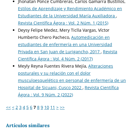
Jhonatan Ponce Cumbreras, Carlos Gamarra Bustillos,
Estilos de Aprendizaje y Rendimiento Académico en
Estudiantes de la Universidad María Auxiliadora
,
Revista Científica Ágora : Vol. 2 Núm. 1 (2015)
Deysy Felipe Medez, Mery Ticlla Vargas, Víctor
Humberto Chero Pacheco,
Automedicación en
estudiantes de enfermería en una Universidad
Privada en San Juan de Lurigancho, 2017
,
Revista
Científica Ágora : Vol. 4 Núm. 2 (2017)
Meyly Reyna Fuentes Rivera Mejía,
Alteraciones
posturales y su relación con el dolor
musculoesquelético en personal de enfermería de un
Hospital de Sicuani, Cusco 2022
,
Revista Científica
Ágora : Vol. 9 Núm. 2 (2022)
<<
<
2
3
4
5
6
7
8
9
10
11
>
>>
Artículos similares