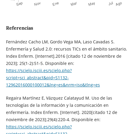
Referencias
Fernández Cacho LM, Gordo Vega MA, Laso Cavadas S.
Enfermería y Salud 2.0: recursos TICs en el ámbito sanitario.
Index Enferm. [Internet].2016 [citado 12 de noviembre de
2023]; 25(1-2):51-5. Disponible en:
https://scielo.isciii.es/scielo.php?
script=sci_abstract&pid=S1132-
12962016000100012&lng=es&nrm=iso&tlng=es
Regaira Martínez E, Vázquez Calatayud M. Uso de las
tecnologías de la información y la comunicación en
enfermería. Index Enferm. [Internet]. 2020[citado 12 de
noviembre de 2023];29(4):220-4. Disponible en:
https://scielo.isciii.es/scielo.php?
script=sci_abstract&pid=S1132-