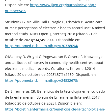
Disponible en:
https://www.jkgn.org/journal/view.php?
number=459
Strudwick G, McGillis Hall L, Nagle L, Trbovich P. Acute care
nurses’ perceptions of electronic health record use: A mixed
method study. Nurs Open. [Internet].2018 [citado 21 de
octubre de 2023];5(4):491-500. Disponible en:
https://pubmed.ncbi.nlm.nih.gov/30338094/
O’Mahony D, Wright G, Yogeswaran P, Govere F. Knowledge
and attitudes of nurses in community health centres about
electronic medical records. Curationis. [Internet].2014
[citado 20 de octubre de 2023];37(1):1150. Disponible en:
https://pubmed.ncbi.nlm.nih.gov/24832678/
De Enfermeras CR. Beneficios de la tecnología en el cuidado
de la enfermería – Boletín de Enfermería [Internet]. 2017
[citado 20 de octubre de 2023]. Disponible en:
https://boletin.enfermeria.cr/beneficios-de-la-tecnologia-en-