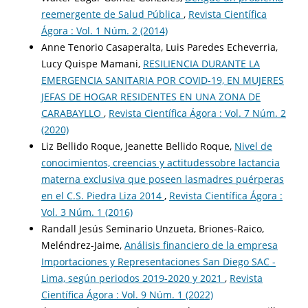
reemergente de Salud Pública
,
Revista Científica
Ágora : Vol. 1 Núm. 2 (2014)
Anne Tenorio Casaperalta, Luis Paredes Echeverria,
Lucy Quispe Mamani,
RESILIENCIA DURANTE LA
EMERGENCIA SANITARIA POR COVID-19, EN MUJERES
JEFAS DE HOGAR RESIDENTES EN UNA ZONA DE
CARABAYLLO
,
Revista Científica Ágora : Vol. 7 Núm. 2
(2020)
Liz Bellido Roque, Jeanette Bellido Roque,
Nivel de
conocimientos, creencias y actitudessobre lactancia
materna exclusiva que poseen lasmadres puérperas
en el C.S. Piedra Liza 2014
,
Revista Científica Ágora :
Vol. 3 Núm. 1 (2016)
Randall Jesús Seminario Unzueta, Briones-Raico,
Meléndrez-Jaime,
Análisis financiero de la empresa
Importaciones y Representaciones San Diego SAC -
Lima, según periodos 2019-2020 y 2021
,
Revista
Científica Ágora : Vol. 9 Núm. 1 (2022)