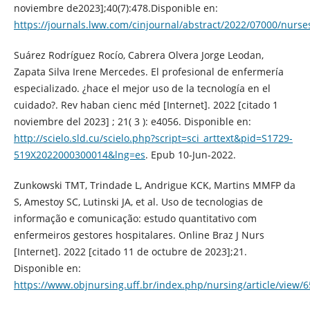
noviembre de2023];40(7):478.Disponible en:
https://journals.lww.com/cinjournal/abstract/2022/07000/nurs
Suárez Rodríguez Rocío, Cabrera Olvera Jorge Leodan,
Zapata Silva Irene Mercedes. El profesional de enfermería
especializado. ¿hace el mejor uso de la tecnología en el
cuidado?. Rev haban cienc méd [Internet]. 2022 [citado 1
noviembre del 2023] ; 21( 3 ): e4056. Disponible en:
http://scielo.sld.cu/scielo.php?script=sci_arttext&pid=S1729-
519X2022000300014&lng=es
. Epub 10-Jun-2022.
Zunkowski TMT, Trindade L, Andrigue KCK, Martins MMFP da
S, Amestoy SC, Lutinski JA, et al. Uso de tecnologias de
informação e comunicação: estudo quantitativo com
enfermeiros gestores hospitalares. Online Braz J Nurs
[Internet]. 2022 [citado 11 de octubre de 2023];21.
Disponible en:
https://www.objnursing.uff.br/index.php/nursing/article/view/