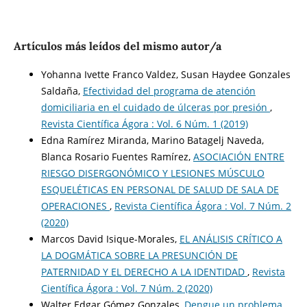
Artículos más leídos del mismo autor/a
Yohanna Ivette Franco Valdez, Susan Haydee Gonzales
Saldaña,
Efectividad del programa de atención
domiciliaria en el cuidado de úlceras por presión
,
Revista Científica Ágora : Vol. 6 Núm. 1 (2019)
Edna Ramírez Miranda, Marino Batagelj Naveda,
Blanca Rosario Fuentes Ramírez,
ASOCIACIÓN ENTRE
RIESGO DISERGONÓMICO Y LESIONES MÚSCULO
ESQUELÉTICAS EN PERSONAL DE SALUD DE SALA DE
OPERACIONES
,
Revista Científica Ágora : Vol. 7 Núm. 2
(2020)
Marcos David Isique-Morales,
EL ANÁLISIS CRÍTICO A
LA DOGMÁTICA SOBRE LA PRESUNCIÓN DE
PATERNIDAD Y EL DERECHO A LA IDENTIDAD
,
Revista
Científica Ágora : Vol. 7 Núm. 2 (2020)
Walter Edgar Gómez Gonzales,
Dengue un problema