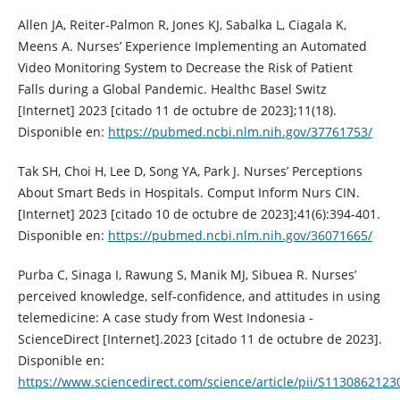
Allen JA, Reiter-Palmon R, Jones KJ, Sabalka L, Ciagala K,
Meens A. Nurses’ Experience Implementing an Automated
Video Monitoring System to Decrease the Risk of Patient
Falls during a Global Pandemic. Healthc Basel Switz
[Internet] 2023 [citado 11 de octubre de 2023];11(18).
Disponible en:
https://pubmed.ncbi.nlm.nih.gov/37761753/
Tak SH, Choi H, Lee D, Song YA, Park J. Nurses’ Perceptions
About Smart Beds in Hospitals. Comput Inform Nurs CIN.
[Internet] 2023 [citado 10 de octubre de 2023];41(6):394-401.
Disponible en:
https://pubmed.ncbi.nlm.nih.gov/36071665/
Purba C, Sinaga I, Rawung S, Manik MJ, Sibuea R. Nurses’
perceived knowledge, self-confidence, and attitudes in using
telemedicine: A case study from West Indonesia -
ScienceDirect [Internet].2023 [citado 11 de octubre de 2023].
Disponible en:
https://www.sciencedirect.com/science/article/pii/S113086212