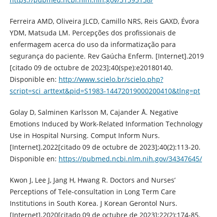
Ferreira AMD, Oliveira JLCD, Camillo NRS, Reis GAXD, Évora
YDM, Matsuda LM. Percepções dos profissionais de
enfermagem acerca do uso da informatização para
segurança do paciente. Rev Gaúcha Enferm. [Internet].2019
[citado 09 de octubre de 2023];40(spe):e20180140.
Disponible en:
http://www.scielo.br/scielo.php?
script=sci_arttext&pid=S1983-14472019000200410&tlng=pt
Golay D, Salminen Karlsson M, Cajander Å. Negative
Emotions Induced by Work-Related Information Technology
Use in Hospital Nursing. Comput Inform Nurs.
[Internet].2022[citado 09 de octubre de 2023];40(2):113-20.
Disponible en:
https://pubmed.ncbi.nlm.nih.gov/34347645/
Kwon J, Lee J, Jang H, Hwang R. Doctors and Nurses’
Perceptions of Tele-consultation in Long Term Care
Institutions in South Korea. J Korean Gerontol Nurs.
[Internet].2020[citado 09 de octubre de 2023];22(2):174-85.