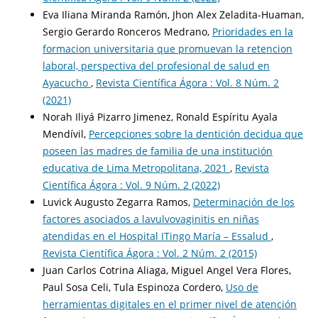
Eva Iliana Miranda Ramón, Jhon Alex Zeladita-Huaman,
Sergio Gerardo Ronceros Medrano,
Prioridades en la
formacion universitaria que promuevan la retencion
laboral, perspectiva del profesional de salud en
Ayacucho
,
Revista Científica Ágora : Vol. 8 Núm. 2
(2021)
Norah Iliyá Pizarro Jimenez, Ronald Espíritu Ayala
Mendívil,
Percepciones sobre la dentición decidua que
poseen las madres de familia de una institución
educativa de Lima Metropolitana, 2021
,
Revista
Científica Ágora : Vol. 9 Núm. 2 (2022)
Luvick Augusto Zegarra Ramos,
Determinación de los
factores asociados a lavulvovaginitis en niñas
atendidas en el Hospital ITingo María – Essalud
,
Revista Científica Ágora : Vol. 2 Núm. 2 (2015)
Juan Carlos Cotrina Aliaga, Miguel Angel Vera Flores,
Paul Sosa Celi, Tula Espinoza Cordero,
Uso de
herramientas digitales en el primer nivel de atención