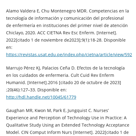
Alamo Valdera E, Chu Montenegro MDR. Competencias en la
tecnología de información y comunicación del profesional
de enfermería en instituciones del primer nivel de atención
Chiclayo, 2020. ACC CIETNA Rev Esc Enferm. [Internet].
2022[citado 1 de noviembre de2023];9(1):18-28. Disponible
en:
https://revistas.usat.edu.pe/index.php/cietna/article/view/592
Marrujo Pérez KJ, Palacios Ceña D. Efectos de la tecnología
en los cuidados de enfermeria. Cult Cuid Rev Enferm
Humanid. [Internet].2016 [citado 20 de octubre de 2023]
;20(46):127–33. Disponible en:
http://hdl.handle.net/10045/61779
Gaughan MR, Kwon M, Park E, Jungquist C. Nurses’
Experience and Perception of Technology Use in Practice: A
Qualitative Study Using an Extended Technology Acceptance
Model. CIN Comput Inform Nurs [Internet]. 2022[citado 1 de