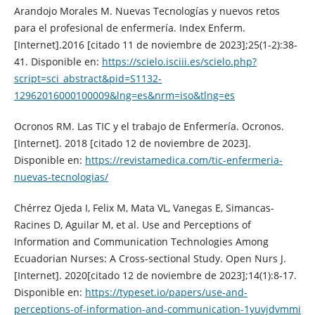
Arandojo Morales M. Nuevas Tecnologías y nuevos retos
para el profesional de enfermería. Index Enferm.
[Internet].2016 [citado 11 de noviembre de 2023];25(1-2):38-
41. Disponible en:
https://scielo.isciii.es/scielo.php?
script=sci_abstract&pid=S1132-
12962016000100009&lng=es&nrm=iso&tlng=es
Ocronos RM. Las TIC y el trabajo de Enfermería. Ocronos.
[Internet]. 2018 [citado 12 de noviembre de 2023].
Disponible en:
https://revistamedica.com/tic-enfermeria-
nuevas-tecnologias/
Chérrez Ojeda I, Felix M, Mata VL, Vanegas E, Simancas-
Racines D, Aguilar M, et al. Use and Perceptions of
Information and Communication Technologies Among
Ecuadorian Nurses: A Cross-sectional Study. Open Nurs J.
[Internet]. 2020[citado 12 de noviembre de 2023];14(1):8-17.
Disponible en:
https://typeset.io/papers/use-and-
perceptions-of-information-and-communication-1yuvjdvmmi