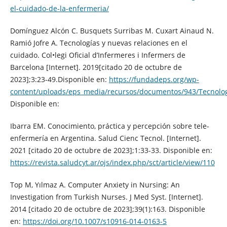
el-cuidado-de-la-enfermeria/
Domínguez Alcón C. Busquets Surribas M. Cuxart Ainaud N.
Ramió Jofre A. Tecnologías y nuevas relaciones en el
cuidado. Col•legi Oficial d’Infermeres i Infermers de
Barcelona [Internet]. 2019[citado 20 de octubre de
2023];3:23-49.Disponible en:
https://fundadeps.org/wp-
content/uploads/eps_media/recursos/documentos/943/Tecn
Disponible en:
Ibarra EM. Conocimiento, práctica y percepción sobre tele-
enfermería en Argentina. Salud Cienc Tecnol. [Internet].
2021 [citado 20 de octubre de 2023];1:33-33. Disponible en:
https://revista.saludcyt.ar/ojs/index.php/sct/article/view/110
Top M, Yılmaz A. Computer Anxiety in Nursing: An
Investigation from Turkish Nurses. J Med Syst. [Internet].
2014 [citado 20 de octubre de 2023];39(1):163. Disponible
en:
https://doi.org/10.1007/s10916-014-0163-5