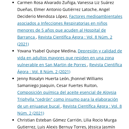
Carmen Rosa Alvarado Zuñiga, Vanessa Liz Suárez
Dueñas, Elmer Antonio Gutiérrez Latoche, Angel
Deciderio Mendoza López,
Factores medioambientales
asociados a Infecciones Respiratorias en niños
menores de 5 años que acuden al Hospital de
Barranca
,
Revista Científica Ágora : Vol. 8 Núm. 2
(2021)
Yovana Ysabel Quispe Medina,
Depresión y calidad de
vida en adultos mayores que residen en una zona
vulnerable en San Martin de Porres
,
Revista Científica
Ágora : Vol. 8 Núm. 2 (2021)
Jenny Rosalyn Huerta León, Jhonnel Williams
Samaniego Joaquin, Cesar Fuertes Ruiton,
Composición química del aceite esencial de Aloysia
Triphylla "cedrón" como insumo para la elaboración
de un enjuague bucal
,
Revista Científica Ágora : Vol. 8
Núm. 2 (2021)
Christian Esteban Gómez Carrión, Lilia Rocio Murga
Gutierrez, Luis Alexis Bernuy Torres, Jéssica Jasmín