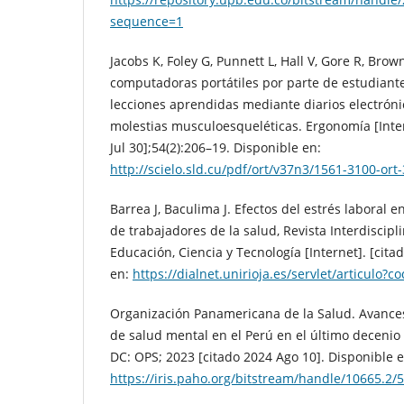
sequence=1
Jacobs K, Foley G, Punnett L, Hall V, Gore R, Brow
computadoras portátiles por parte de estudiante
lecciones aprendidas mediante diarios electróni
molestias musculoesqueléticas. Ergonomía [Inter
Jul 30];54(2):206–19. Disponible en:
http://scielo.sld.cu/pdf/ort/v37n3/1561-3100-ort
Barrea J, Baculima J. Efectos del estrés laboral e
de trabajadores de la salud, Revista Interdiscip
Educación, Ciencia y Tecnología [Internet]. [cita
en:
https://dialnet.unirioja.es/servlet/articulo?
Organización Panamericana de la Salud. Avances
de salud mental en el Perú en el último decenio 
DC: OPS; 2023 [citado 2024 Ago 10]. Disponible e
https://iris.paho.org/bitstream/handle/10665.