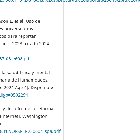
nson E, et al. Uso de
s universitarios:
cos para reportar
net]. 2023 [citado 2024
-37-03-e608.pdf
n la salud física y mental
linaria de Humanidades,
do 2024 Ago 4]. Disponible
codigo=9502294
 y desafíos de la reforma
[Internet]. Washington,
n:
2/58312/OPSPER230004_spa.pdf