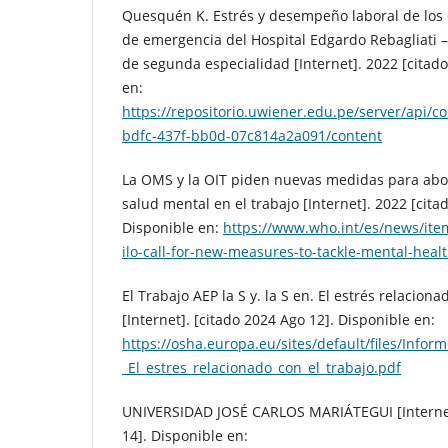
Quesquén K. Estrés y desempeño laboral de los 
de emergencia del Hospital Edgardo Rebagliati 
de segunda especialidad [Internet]. 2022 [citad
en:
https://repositorio.uwiener.edu.pe/server/api/
bdfc-437f-bb0d-07c814a2a091/content
La OMS y la OIT piden nuevas medidas para abo
salud mental en el trabajo [Internet]. 2022 [cita
Disponible en:
https://www.who.int/es/news/it
ilo-call-for-new-measures-to-tackle-mental-heal
El Trabajo AEP la S y. la S en. El estrés relaciona
[Internet]. [citado 2024 Ago 12]. Disponible en:
https://osha.europa.eu/sites/default/files/Inform
_El_estres_relacionado_con_el_trabajo.pdf
UNIVERSIDAD JOSÉ CARLOS MARIÁTEGUI [Internet
14]. Disponible en: