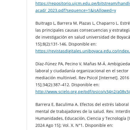
https://repositorio.ujcm.edu.pe/bitstream/handl
acad/_2023.pdf?sequence=1&isAllowed=y
Buitrago L, Barrera M, Plazas L, Chaparro L. Estr
las principales causas consecuencias y estrategi
de investigación en salud universidad de Boyacá
15];8(2):131-146. Disponible en:
https://revistasdigitales.uniboyaca.edu.co/index
Díaz-Fúnez PA, Pecino V, Mañas M-Á. Ambigüedad 
laboral y ciudadanía organizacional en el sector
mediación multinivel. Rev Psicol [Internet]. 2016
15];34(2):387–412. Disponible en:
http://www.scielo.org.pe/pdf/psico/v34n2/a08v3
Barrera E, Baculima A. Efectos del estrés laboral 
mental de trabajadores de la salud. Rev. Interdis
Humanidades, Educación, Ciencia y Tecnología [I
2024 Ago 15]; Vol. X. N°1. Disponible en: