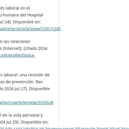
rés laboral en el
o humano del Hospital
ul 24]. Disponible en:
blisher/article/view/1291/1205
n las relaciones
 [Internet]. [citado 2024
net/profile/Diana-
és laboral: una revisión de
ias de prevención. Rev
do 2024 Jul 27]. Disponible
.php/rs/article/view/553/628
l en la vida personal y
024 Jul 29]. Disponible en:
dle/20.500.11912/8180/La%20sobrecarga%20laboral%20en%20la%20