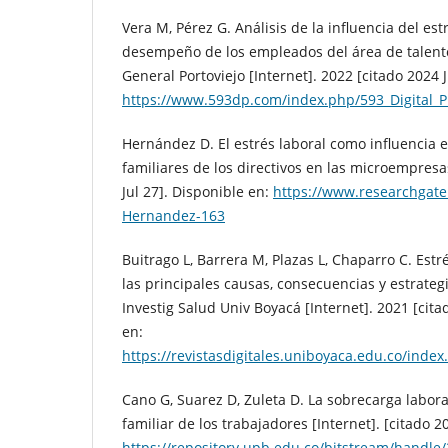
Vera M, Pérez G. Análisis de la influencia del est
desempeño de los empleados del área de talent
General Portoviejo [Internet]. 2022 [citado 2024 J
https://www.593dp.com/index.php/593_Digital_Pu
Hernández D. El estrés laboral como influencia e
familiares de los directivos en las microempresas
Jul 27]. Disponible en:
https://www.researchgate.
Hernandez-163
Buitrago L, Barrera M, Plazas L, Chaparro C. Estr
las principales causas, consecuencias y estrateg
Investig Salud Univ Boyacá [Internet]. 2021 [cita
en:
https://revistasdigitales.uniboyaca.edu.co/index
Cano G, Suarez D, Zuleta D. La sobrecarga labora
familiar de los trabajadores [Internet]. [citado 2
https://repository.upb.edu.co/bitstream/han