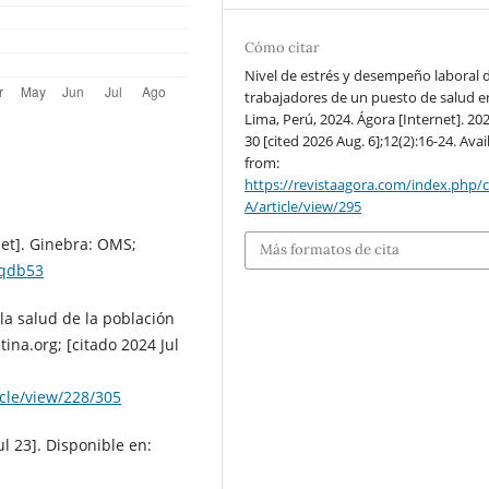
Cómo citar
Nivel de estrés y desempeño laboral d
trabajadores de un puesto de salud e
Lima, Perú, 2024. Ágora [Internet]. 202
30 [cited 2026 Aug. 6];12(2):16-24. Avai
from:
https://revistaagora.com/index.php/
A/article/view/295
net]. Ginebra: OMS;
Más formatos de cita
/qdb53
la salud de la población
tina.org; [citado 2024 Jul
icle/view/228/305
ul 23]. Disponible en: