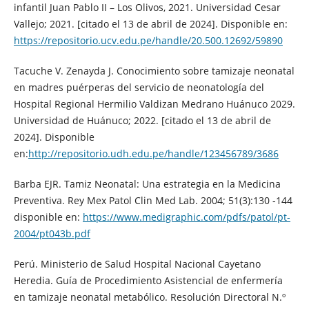
infantil Juan Pablo II – Los Olivos, 2021. Universidad Cesar
Vallejo; 2021. [citado el 13 de abril de 2024]. Disponible en:
https://repositorio.ucv.edu.pe/handle/20.500.12692/59890
Tacuche V. Zenayda J. Conocimiento sobre tamizaje neonatal
en madres puérperas del servicio de neonatología del
Hospital Regional Hermilio Valdizan Medrano Huánuco 2029.
Universidad de Huánuco; 2022. [citado el 13 de abril de
2024]. Disponible
en:
http://repositorio.udh.edu.pe/handle/123456789/3686
Barba EJR. Tamiz Neonatal: Una estrategia en la Medicina
Preventiva. Rey Mex Patol Clin Med Lab. 2004; 51(3):130 -144
disponible en:
https://www.medigraphic.com/pdfs/patol/pt-
2004/pt043b.pdf
Perú. Ministerio de Salud Hospital Nacional Cayetano
Heredia. Guía de Procedimiento Asistencial de enfermería
en tamizaje neonatal metabólico. Resolución Directoral N.º