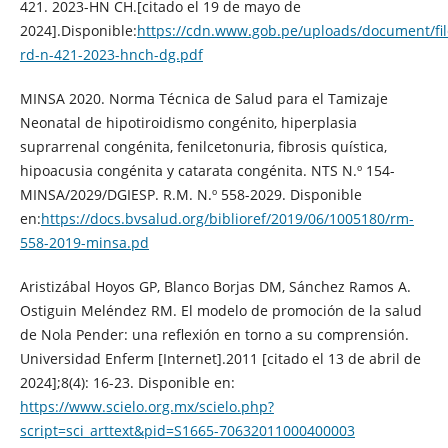
421. 2023-HN CH.[citado el 19 de mayo de
2024].Disponible:
https://cdn.www.gob.pe/uploads/document/fi
rd-n-421-2023-hnch-dg.pdf
MINSA 2020. Norma Técnica de Salud para el Tamizaje
Neonatal de hipotiroidismo congénito, hiperplasia
suprarrenal congénita, fenilcetonuria, fibrosis quística,
hipoacusia congénita y catarata congénita. NTS N.º 154-
MINSA/2029/DGIESP. R.M. N.º 558-2029. Disponible
en:
https://docs.bvsalud.org/biblioref/2019/06/1005180/rm-
558-2019-minsa.pd
Aristizábal Hoyos GP, Blanco Borjas DM, Sánchez Ramos A.
Ostiguin Meléndez RM. El modelo de promoción de la salud
de Nola Pender: una reflexión en torno a su comprensión.
Universidad Enferm [Internet].2011 [citado el 13 de abril de
2024];8(4): 16-23. Disponible en:
https://www.scielo.org.mx/scielo.php?
script=sci_arttext&pid=S1665-70632011000400003