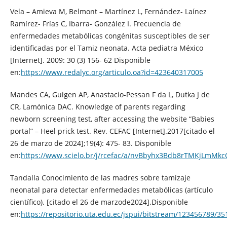
Vela – Amieva M, Belmont – Martínez L, Fernández- Laínez
Ramírez- Frías C, Ibarra- González I. Frecuencia de
enfermedades metabólicas congénitas susceptibles de ser
identificadas por el Tamiz neonata. Acta pediatra México
[Internet]. 2009: 30 (3) 156- 62 Disponible
en:
https://www.redalyc.org/articulo.oa?id=423640317005
Mandes CA, Guigen AP, Anastacio-Pessan F da L, Dutka J de
CR, Lamónica DAC. Knowledge of parents regarding
newborn screening test, after accessing the website “Babies
portal” – Heel prick test. Rev. CEFAC [Internet].2017[citado el
26 de marzo de 2024];19(4): 475- 83. Disponible
en:
https://www.scielo.br/j/rcefac/a/nvBbyhx3Bdb8rTMKjLmMkc
Tandalla Conocimiento de las madres sobre tamizaje
neonatal para detectar enfermedades metabólicas (artículo
científico). [citado el 26 de marzode2024].Disponible
en:
https://repositorio.uta.edu.ec/jspui/bitstream/123456