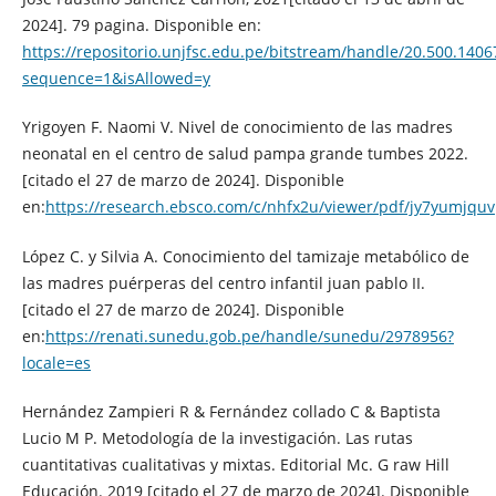
2024]. 79 pagina. Disponible en:
https://repositorio.unjfsc.edu.pe/bitstream/handle/20.500.
sequence=1&isAllowed=y
Yrigoyen F. Naomi V. Nivel de conocimiento de las madres
neonatal en el centro de salud pampa grande tumbes 2022.
[citado el 27 de marzo de 2024]. Disponible
en:
https://research.ebsco.com/c/nhfx2u/viewer/pdf/jy7yumjquv
López C. y Silvia A. Conocimiento del tamizaje metabólico de
las madres puérperas del centro infantil juan pablo II.
[citado el 27 de marzo de 2024]. Disponible
en:
https://renati.sunedu.gob.pe/handle/sunedu/2978956?
locale=es
Hernández Zampieri R & Fernández collado C & Baptista
Lucio M P. Metodología de la investigación. Las rutas
cuantitativas cualitativas y mixtas. Editorial Mc. G raw Hill
Educación. 2019 [citado el 27 de marzo de 2024]. Disponible