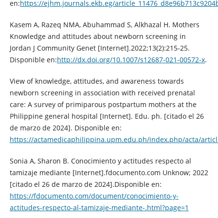
en:
https://ejhm.journals.ekb.eg/article_11476_d8e96b713c920
Kasem A, Razeq NMA, Abuhammad S, Alkhazal H. Mothers
Knowledge and attitudes about newborn screening in
Jordan J Community Genet [Internet].2022;13(2):215-25.
Disponible en:
http://dx.doi.org/10.1007/s12687-021-00572-x
.
View of knowledge, attitudes, and awareness towards
newborn screening in association with received prenatal
care: A survey of primiparous postpartum mothers at the
Philippine general hospital [Internet]. Edu. ph. [citado el 26
de marzo de 2024]. Disponible en:
https://actamedicaphilippina.upm.edu.ph/index.php/acta/artic
Sonia A, Sharon B. Conocimiento y actitudes respecto al
tamizaje mediante [Internet].fdocumento.com Unknow; 2022
[citado el 26 de marzo de 2024].Disponible en:
https://fdocumento.com/document/conocimiento-y-
actitudes-respecto-al-tamizaje-mediante-.html?page=1