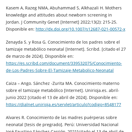
Kasem A, Razeg NMA, Abuhammad S, Alkhazali H. Mothers
knowledge and attitudes about newborn screening in
Jordan. J Community Genet [Internet] 2022;13(2): 215-25.
Disponible en:
http://dx.doi.org/10.1007/s12687-021-00572-x
Zenayda S. y Rosa G. Conocimiento de los padres sobre el
tamizaje metabólico neonatal [Internet]. Scribd. [citado el 27
de marzo de 2024]. Disponible en:
https://es.scribd.com/document/339532075/Conocimiento-
de-Los-Padres-Sobre-El-Tamizaje-Metabolico-Neonatal
Caiza – Ango. Sánchez -Zurita MA. Conocimiento materno
sobre el tamizaje metabólico [Internet]. Unirioja.es. abril-
junio 2022 [citado el 13 de abril de 2024]. Disponible en:
https://dialnet.unirioja.es/servlet/articulo?codigo=8548177
Alvares R. Conocimiento de las madres puérperas sobre
neonatal [tesis de pregrado]. Perú: Universidad Nacional
José Faustino Sánchez Carrión, 2021[citado el 13 de abril de