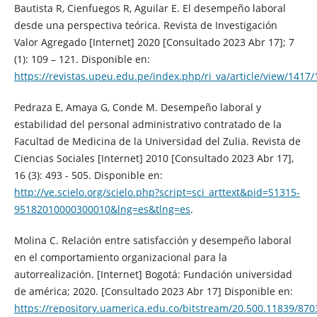
Bautista R, Cienfuegos R, Aguilar E. El desempeño laboral
desde una perspectiva teórica. Revista de Investigación
Valor Agregado [Internet] 2020 [Consultado 2023 Abr 17]; 7
(1): 109 – 121. Disponible en:
https://revistas.upeu.edu.pe/index.php/ri_va/article/view/1417
Pedraza E, Amaya G, Conde M. Desempeño laboral y
estabilidad del personal administrativo contratado de la
Facultad de Medicina de la Universidad del Zulia. Revista de
Ciencias Sociales [Internet] 2010 [Consultado 2023 Abr 17],
16 (3): 493 - 505. Disponible en:
http://ve.scielo.org/scielo.php?script=sci_arttext&pid=S1315-
95182010000300010&lng=es&tlng=es
.
Molina C. Relación entre satisfacción y desempeño laboral
en el comportamiento organizacional para la
autorrealización. [Internet] Bogotá: Fundación universidad
de américa; 2020. [Consultado 2023 Abr 17] Disponible en:
https://repository.uamerica.edu.co/bitstream/20.500.11839/870