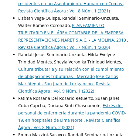
residentes en un Asentamiento Humano en Comas
,
Revista Científica Ágora : Vol. 8 Núm. 1 (2021)
Lizbeth Vega-Quispe, Randall Seminario-Unzueta,
Walter Romero-Coronado,
PLANEAMIENTO
TRIBUTARIO EN EL ÁREA CONTABLE DE LA EMPRESA
REPRESENTACIONES NARET S.A.C. - LA MOLINA, 2019
,
Revista Científica Ágora : Vol. 7 Núm. 1 (2020)
Randall Jesús Seminario Unzueta, Hilda Evelyne
Trinidad Montes, Sheyla Veronika Trinidad Montes,
Cultura tributaria y su relación con el cumplimiento
de obligaciones tributarias - Mercado José Carlos
Mariátegui - San Juan de Lurigancho
,
Revista
Científica Ágora : Vol. 9 Núm. 1 (2022)
Fatima Rossana Del Rosario Retuerto, Susan Janet
Cuba Capcha, Doriana Sinti Chasnamote,
Estrés del
personal de enfermeria durante la pandemia COVID-
19, en hospitales de Lima Norte
,
Revista Científica
Ágora : Vol. 8 Núm. 2 (2021)
Emma Mazzini-Sacayco, Randall Seminario-Unzueta,