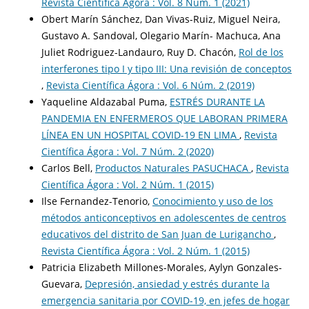
Revista Científica Ágora : Vol. 8 Núm. 1 (2021)
Obert Marín Sánchez, Dan Vivas-Ruiz, Miguel Neira,
Gustavo A. Sandoval, Olegario Marín- Machuca, Ana
Juliet Rodriguez-Landauro, Ruy D. Chacón,
Rol de los
interferones tipo I y tipo III: Una revisión de conceptos
,
Revista Científica Ágora : Vol. 6 Núm. 2 (2019)
Yaqueline Aldazabal Puma,
ESTRÉS DURANTE LA
PANDEMIA EN ENFERMEROS QUE LABORAN PRIMERA
LÍNEA EN UN HOSPITAL COVID-19 EN LIMA
,
Revista
Científica Ágora : Vol. 7 Núm. 2 (2020)
Carlos Bell,
Productos Naturales PASUCHACA
,
Revista
Científica Ágora : Vol. 2 Núm. 1 (2015)
Ilse Fernandez-Tenorio,
Conocimiento y uso de los
métodos anticonceptivos en adolescentes de centros
educativos del distrito de San Juan de Lurigancho
,
Revista Científica Ágora : Vol. 2 Núm. 1 (2015)
Patricia Elizabeth Millones-Morales, Aylyn Gonzales-
Guevara,
Depresión, ansiedad y estrés durante la
emergencia sanitaria por COVID-19, en jefes de hogar