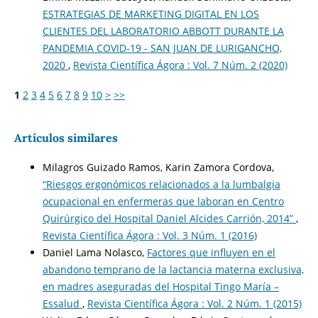
ESTRATEGIAS DE MARKETING DIGITAL EN LOS
CLIENTES DEL LABORATORIO ABBOTT DURANTE LA
PANDEMIA COVID-19 - SAN JUAN DE LURIGANCHO,
2020
,
Revista Científica Ágora : Vol. 7 Núm. 2 (2020)
1
2
3
4
5
6
7
8
9
10
>
>>
Artículos similares
Milagros Guizado Ramos, Karin Zamora Cordova,
“Riesgos ergonómicos relacionados a la lumbalgia
ocupacional en enfermeras que laboran en Centro
Quirúrgico del Hospital Daniel Alcides Carrión, 2014”
,
Revista Científica Ágora : Vol. 3 Núm. 1 (2016)
Daniel Lama Nolasco,
Factores que influyen en el
abandono temprano de la lactancia materna exclusiva,
en madres aseguradas del Hospital Tingo María –
Essalud
,
Revista Científica Ágora : Vol. 2 Núm. 1 (2015)