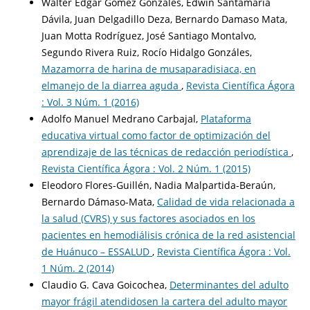
Walter Edgar Gómez Gonzales, Edwin Santamaría
Dávila, Juan Delgadillo Deza, Bernardo Damaso Mata,
Juan Motta Rodríguez, José Santiago Montalvo,
Segundo Rivera Ruiz, Rocío Hidalgo Gonzáles,
Mazamorra de harina de musaparadisiaca, en
elmanejo de la diarrea aguda
,
Revista Científica Ágora
: Vol. 3 Núm. 1 (2016)
Adolfo Manuel Medrano Carbajal,
Plataforma
educativa virtual como factor de optimización del
aprendizaje de las técnicas de redacción periodística
,
Revista Científica Ágora : Vol. 2 Núm. 1 (2015)
Eleodoro Flores-Guillén, Nadia Malpartida-Beraún,
Bernardo Dámaso-Mata,
Calidad de vida relacionada a
la salud (CVRS) y sus factores asociados en los
pacientes en hemodiálisis crónica de la red asistencial
de Huánuco – ESSALUD
,
Revista Científica Ágora : Vol.
1 Núm. 2 (2014)
Claudio G. Cava Goicochea,
Determinantes del adulto
mayor frágil atendidosen la cartera del adulto mayor