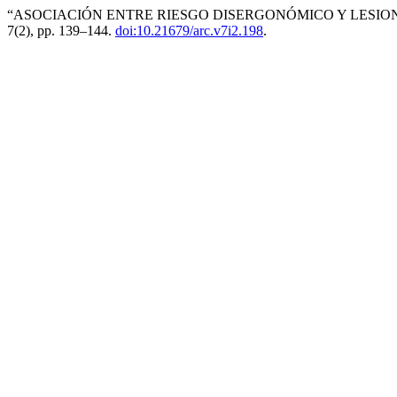
“ASOCIACIÓN ENTRE RIESGO DISERGONÓMICO Y LESIO
7(2), pp. 139–144.
doi:10.21679/arc.v7i2.198
.