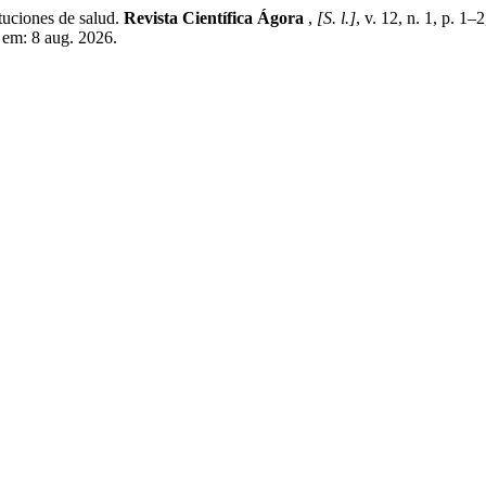
ituciones de salud.
Revista Científica Ágora
,
[S. l.]
, v. 12, n. 1, p. 1–
 em: 8 aug. 2026.